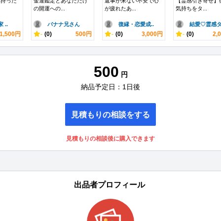
れ持った
金運鑑定とあなただけ
返事が来ない不安で心
【霊感引き寄せ】
の開運への...
が疲れたあ...
気持ちをタ...
..
バナナ兄さん
復縁・恋愛成..
結愛♡霊感タ.
1,500円
-
(0)
500円
-
(0)
3,000円
-
(0)
2,
500
円
納品予定日：1日後
見積もりの相談をする
見積もりの相談後に購入できます
出品者プロフィール