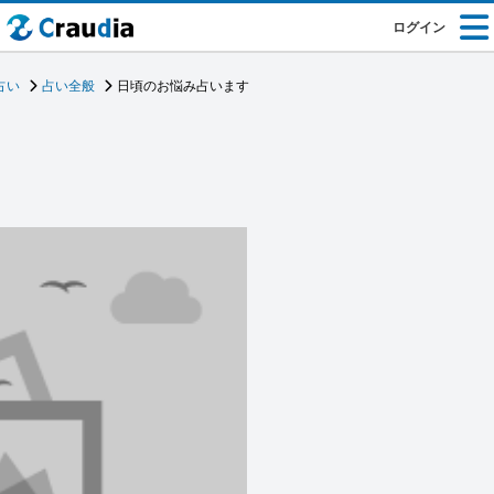
ログイン
占い
占い全般
日頃のお悩み占います