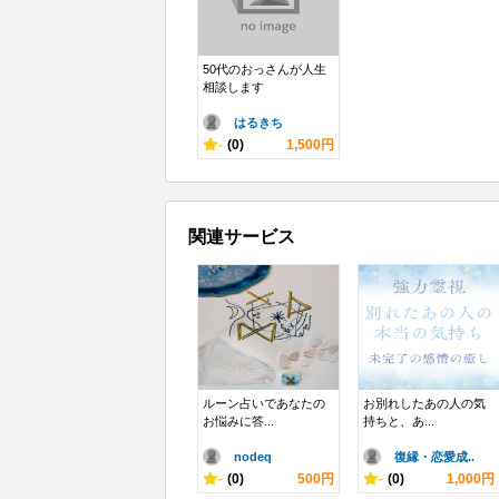
50代のおっさんが人生
相談します
はるきち
-
(0)
1,500円
関連サービス
ルーン占いであなたの
お別れしたあの人の気
お悩みに答...
持ちと、あ...
nodeq
復縁・恋愛成..
-
(0)
500円
-
(0)
1,000円