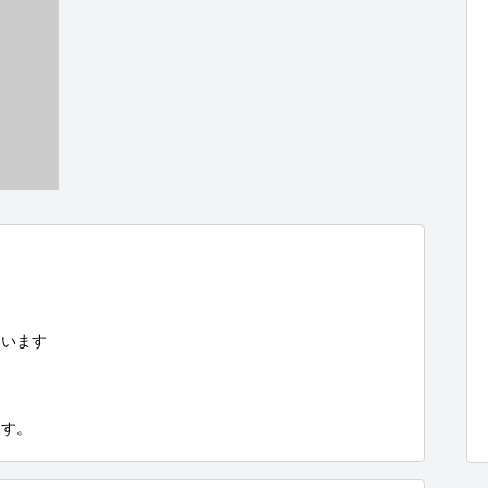
います

ます。