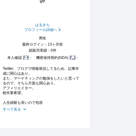
はるきち
プロフィール詳細へ
男性
最終ログイン：13ヶ月前
総販売実績：0件
本人確認
-
機密保持契約(NDA)
-
Twitter、ブログで情報発信してるため、記事作
成に関心はあり。

また、マーケティングの勉強をしたいと思って
るので、そちら方面も関心あり。

アフィリエイター。

軽作業希望。

人生経験も長いので包容
すべて見る