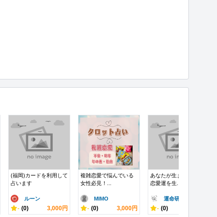
(福岡)カードを利用して
複雑恋愛で悩んでいる
あなたが生まれもった
占います
女性必見！...
恋愛運を生...
ルーン
MIMO
運命研究家 ..
-
(0)
3,000円
-
(0)
3,000円
-
(0)
1,500円