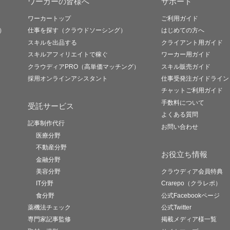
ワーカーの皆様へ
サポート
ワーカートップ
ご利用ガイド
）
仕事を探す（クラウドソーシング）
はじめての方へ
スキルを出品する
クライアント用ガイド
スキルアフィリエイトで稼ぐ
ワーカー用ガイド
クラウディアPRO（高単価マッチング）
スキル販売ガイド
採用オンラインアシスタント
仕事受発注ガイドライン
チャットご利用ガイド
手数料について
受託サービス
よくある質問
記事制作代行
お問い合わせ
医療分野
不動産分野
お役立ち情報
金融分野
美容分野
クラウディア会員特典
IT分野
Crarepo（クラレポ）
食分野
公式Facebookページ
薬機法チェック
公式Twitter
専門家記事監修
掲載メディア様一覧