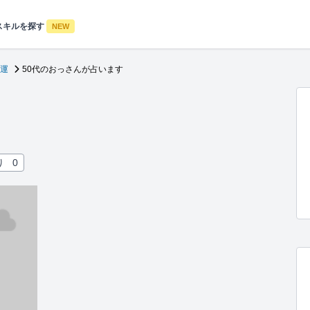
スキルを探す
NEW
運
50代のおっさんが占います
り
0