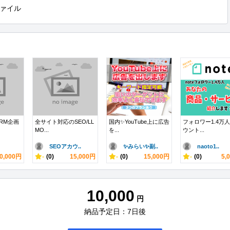
ァイル
RM企画
全サイト対応のSEO/LL
国内✨YouTube上に広告
フォロワー1.4万
MO...
を...
ウント...
SEOアカウ..
✨みらい✨副..
naoto1..
0,000円
-
(0)
15,000円
-
(0)
15,000円
-
(0)
5,
10,000
円
納品予定日：7日後