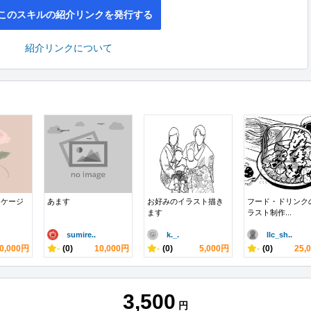
このスキルの紹介リンクを発行する
紹介リンクについて
ッケージ
あます
お好みのイラスト描き
フード・ドリンク
ます
ラスト制作...
sumire..
k._.
llc_sh..
0,000円
-
(0)
10,000円
-
(0)
5,000円
-
(0)
25,
3,500
円