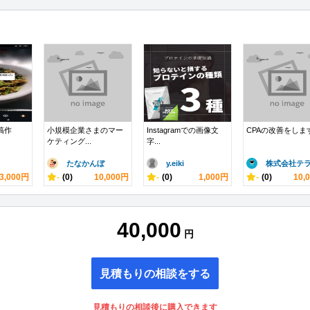
投稿作
小規模企業さまのマー
Instagramでの画像文
CPAの改善をしま
ケティング...
字...
たなかんぼ
y.eiki
株式会社テラ.
3,000円
-
(0)
10,000円
-
(0)
1,000円
-
(0)
10,
40,000
円
見積もりの相談をする
見積もりの相談後に購入できます