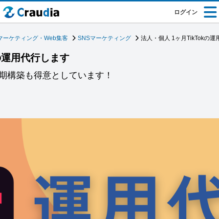
ログイン
マーケティング・Web集客
SNSマーケティング
法人・個人 1ヶ月TikTokの
kの運用代行します
初期構築も得意としています！