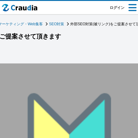
ログイン
マーケティング・Web集客
SEO対策
外部SEO対策(被リンク)をご提案させて
をご提案させて頂きます