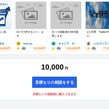
位に表
IGでCVRするコツ。ま
万バズ経験者がSNS運
1カ月間「Twitter
す
用します
人...
ゆき
tom-la..
キャリア サ..
シルヴィア
8,000円
-
(0)
10,000円
-
(0)
100,000円
-
(0)
77,
10,000
円
見積もりの相談をする
見積もりの相談後に購入できます