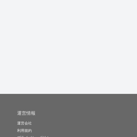
伝えたい要素を短い文
日英翻訳いたします
AI生成文を読みやすく
章にまとめ...
自然な日...
pipipi..
Miyu15..
Kouhit..
-
(0)
1,000円
-
(0)
20,000円
-
(0)
1,000円
運営情報
運営会社
利用規約