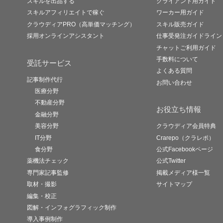
スキルを出品する
クライアント用ガイド
スキルアフィリエイトで稼ぐ
ワーカー用ガイド
クラウディアPRO（高単価マッチング）
スキル販売ガイド
採用オンラインアシスタント
仕事受発注ガイドライン
チャットご利用ガイド
手数料について
受託サービス
よくある質問
記事制作代行
お問い合わせ
医療分野
不動産分野
お役立ち情報
金融分野
美容分野
クラウディア会員特典
IT分野
Crarepo（クラレポ）
食分野
公式Facebookページ
薬機法チェック
公式Twitter
専門家記事監修
掲載メディア様一覧
取材・撮影
サイトマップ
編集・校正
図解・インフォグラフィック制作
導入事例制作