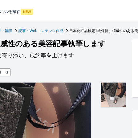
スキルを探す
NEW
グ・翻訳
記事・Webコンテンツ作成
日本化粧品検定1級保持、権威性のある
権威性のある美容記事執筆します
に寄り添い、成約率を上げます
り
0