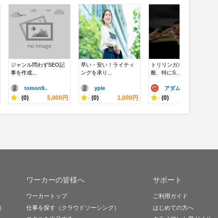
ジャンル問わずSEO記
早い・安い！ライティ
トリリンガルで翻訳全
事を作成...
ングを承り...
般、特にS...
tomon9..
yple
アダム
-
(0)
5,000円
-
(0)
1,000円
-
(0)
5,000円
ワーカーの皆様へ
サポート
ワーカートップ
ご利用ガイド
）
仕事を探す（クラウドソーシング）
はじめての方へ