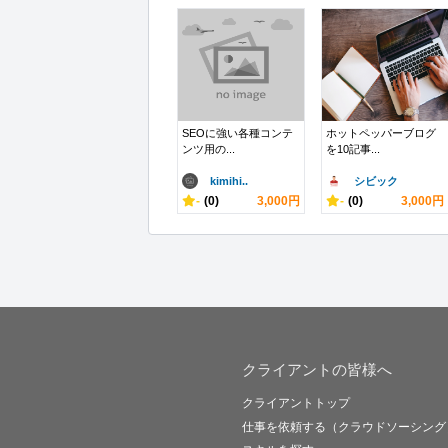
SEOに強い各種コンテ
ホットペッパーブログ
ンツ用の...
を10記事...
kimihi..
シビック
-
(0)
3,000円
-
(0)
3,000円
クライアントの皆様へ
クライアントトップ
仕事を依頼する（クラウドソーシング