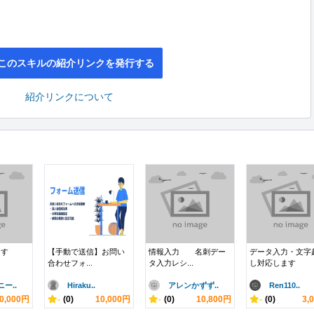
このスキルの紹介リンクを発行する
紹介リンクについて
ます
【手動で送信】お問い
情報入力 名刺デー
データ入力・文字
合わせフォ...
タ入力レシ...
し対応します
ー..
Hiraku..
アレンかずず..
Ren110..
0,000円
-
(0)
10,000円
-
(0)
10,800円
-
(0)
3,