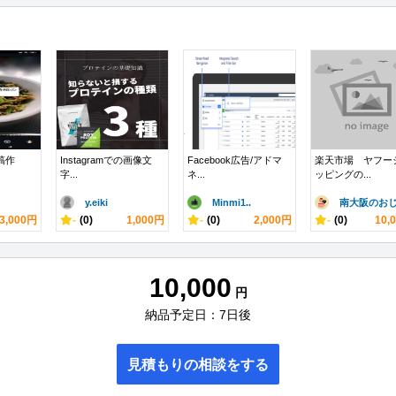
投稿作
Instagramでの画像文
Facebook広告/アドマ
楽天市場 ヤフー
字...
ネ...
ッピングの...
y.eiki
Minmi1..
南大阪のおじ.
3,000円
-
(0)
1,000円
-
(0)
2,000円
-
(0)
10,
10,000
円
納品予定日：7日後
見積もりの相談をする