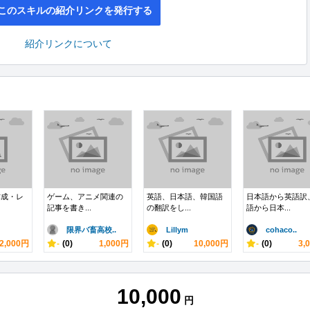
このスキルの紹介リンクを発行する
紹介リンクについて
作成・レ
ゲーム、アニメ関連の
英語、日本語、韓国語
日本語から英語訳
記事を書き...
の翻訳をし...
語から日本...
限界バ畜高校..
Lillym
cohaco..
2,000円
-
(0)
1,000円
-
(0)
10,000円
-
(0)
3,
10,000
円