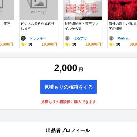
し、事務
ビジネス資料作成代行
長時間動画・音声ファ
海外の新しい市場
します
イルから文...
客の開拓 ...
トラッキー
はるすけ
Mark s..
5,000円
-
(0)
10,000円
-
(0)
18,000円
-
(0)
88,
2,000
円
見積もりの相談をする
見積もりの相談後に購入できます
出品者プロフィール