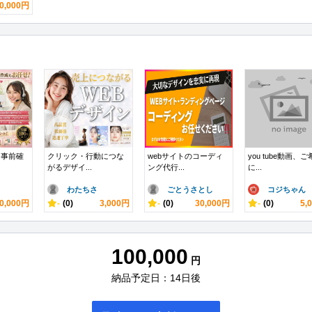
0,000円
！事前確
クリック・行動につな
webサイトのコーディ
you tube動画、
がるデザイ...
ング代行...
に...
わたちさ
ごとうさとし
コジちゃん
0,000円
-
(0)
3,000円
-
(0)
30,000円
-
(0)
5,
100,000
円
納品予定日：14日後