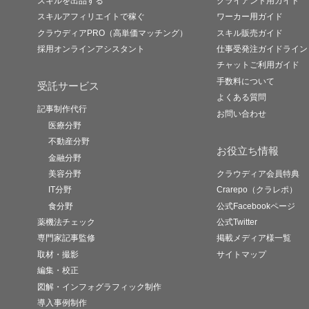
スキルを出品する
クライアント用ガイド
スキルアフィリエイトで稼ぐ
ワーカー用ガイド
クラウディアPRO（高単価マッチング）
スキル販売ガイド
採用オンラインアシスタント
仕事受発注ガイドライン
チャットご利用ガイド
手数料について
受託サービス
よくある質問
記事制作代行
お問い合わせ
医療分野
不動産分野
お役立ち情報
金融分野
美容分野
クラウディア会員特典
IT分野
Crarepo（クラレポ）
食分野
公式Facebookページ
薬機法チェック
公式Twitter
専門家記事監修
掲載メディア様一覧
取材・撮影
サイトマップ
編集・校正
図解・インフォグラフィック制作
導入事例制作