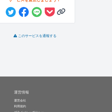
指示に忠実なコーディ
サーバー・ドメイン・
シンプルかつわかりや
集
このサービスを通報する
ングを致し...
独自Ema...
すいホーム...
P
pinhei..
STUDIO..
kaito0..
-
(0)
10,000円
-
(0)
3,000円
-
(0)
1,000円
運営情報
運営会社
利用規約