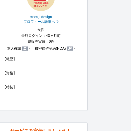
momiji.design
プロフィール詳細へ
女性
最終ログイン：43ヶ月前
総販売実績：0件
本人確認
-
機密保持契約(NDA)
-
【職歴】

-

【資格】

-

【特技】

-
サービスを宣伝しましょう！