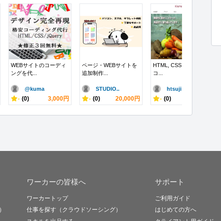
WEBサイトのコーディ
ページ・WEBサイトを
HTML, CSS を用いた
ングを代...
追加制作...
コ...
@kuma
STUDIO..
htsuji
-
(0)
3,000円
-
(0)
20,000円
-
(0)
8,000円
ワーカーの皆様へ
サポート
ワーカートップ
ご利用ガイド
）
仕事を探す（クラウドソーシング）
はじめての方へ