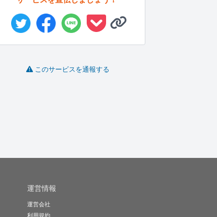
このサービスを通報する
血圧の悩み解消あなた
誰かと少し話したい。
人の話を聞いて楽にさ
に合ったス...
声が聞きた...
せます
線
さくら_ky
あかり♡
TAOfps
-
(0)
2,000円
-
(0)
500円
-
(0)
980円
運営情報
運営会社
利用規約