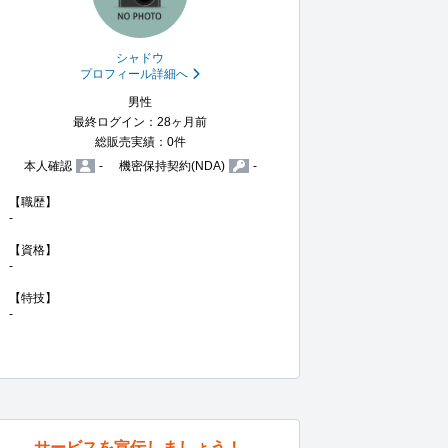
シャドウ
プロフィール詳細へ
男性
最終ログイン：28ヶ月前
総販売実績：0件
本人確認
-
機密保持契約(NDA)
-
【職歴】

-

【資格】

-

【特技】

-
サービスを宣伝しましょう！