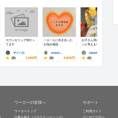
カウンセリング等行っ
一人一人に向き合った
お子さん用の献立、レ
てます
お悩み相談...
シピ考えます
サイハル
empty ..
takash..
-
(0)
1,000円
-
(0)
4,000円
-
(0)
5,000円
ワーカーの皆様へ
サポート
ワーカートップ
ご利用ガイド
）
仕事を探す（クラウドソーシング）
はじめての方へ