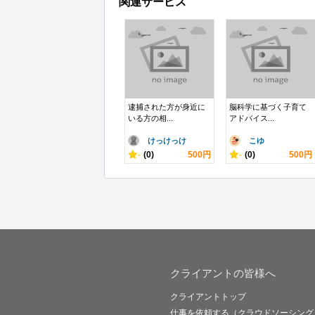
関連サービス
逮捕された方が身近に
脳科学に基づく子育て
いる方の相...
アドバイス...
けっけっけ
こゆ
-
(0)
500円
-
(0)
500円
クライアントの皆様へ
クライアントトップ
仕事を依頼する（クラウドソーシング