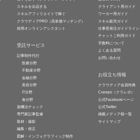
スキルを出品する
クライアント用ガイド
スキルアフィリエイトで稼ぐ
ワーカー用ガイド
クラウディアPRO（高単価マッチング）
スキル販売ガイド
採用オンラインアシスタント
仕事受発注ガイドライン
チャットご利用ガイド
手数料について
受託サービス
よくある質問
記事制作代行
お問い合わせ
医療分野
不動産分野
お役立ち情報
金融分野
美容分野
クラウディア会員特典
IT分野
Crarepo（クラレポ）
食分野
公式Facebookページ
薬機法チェック
公式Twitter
専門家記事監修
掲載メディア様一覧
取材・撮影
サイトマップ
編集・校正
図解・インフォグラフィック制作