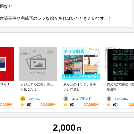
用など

建築事例や完成形のラフな絵があればいただきたいです。）
デザイナ
ビジュアルに強い美し
あなたのオリジナルチ
JWCADで間取り
く見ごたえ...
ラシ作成し...
存図等...
kathal..
エスブランド
zeneco..
7,000円
-
(0)
10,000円
-
(0)
37,000円
-
(0)
3,
2,000
円