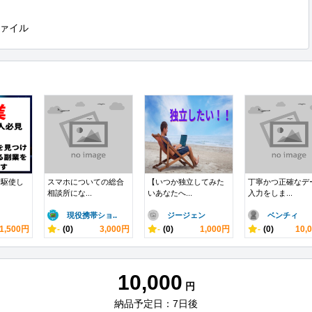
ァイル
を駆使し
スマホについての総合
【いつか独立してみた
丁寧かつ正確なデ
相談所にな...
いあなたへ...
入力をしま...
現役携帯ショ..
ジージェン
ベンチィ
1,500円
-
(0)
3,000円
-
(0)
1,000円
-
(0)
10,
10,000
円
納品予定日：7日後