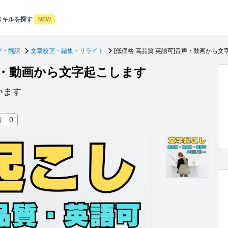
スキルを探す
NEW
グ・翻訳
文章校正・編集・リライト
[低価格 高品質 英語可]音声・動画から文
音声・動画から文字起こします
います
り
0