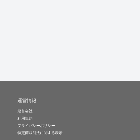
主賓祝辞を代行します
医療・歯科・美容整形
SEOに強いWEBコンテ
のSEO記...
ンツ記...
スピーチコン..
薬機法管理者
SaYu
-
(0)
3,000円
-
(0)
10,000円
-
(0)
10,000円
運営情報
運営会社
利用規約
プライバシーポリシー
特定商取引法に関する表示