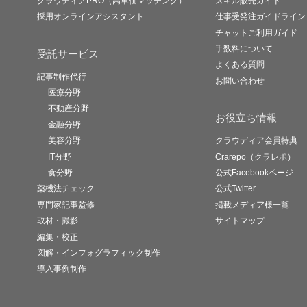
クラウディアPRO（高単価マッチング）
スキル販売ガイド
採用オンラインアシスタント
仕事受発注ガイドライン
チャットご利用ガイド
手数料について
受託サービス
よくある質問
記事制作代行
お問い合わせ
医療分野
不動産分野
お役立ち情報
金融分野
美容分野
クラウディア会員特典
IT分野
Crarepo（クラレポ）
食分野
公式Facebookページ
薬機法チェック
公式Twitter
専門家記事監修
掲載メディア様一覧
取材・撮影
サイトマップ
編集・校正
図解・インフォグラフィック制作
導入事例制作