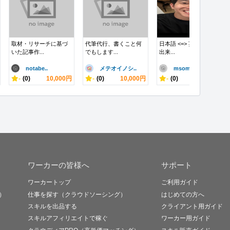
取材・リサーチに基づ
代筆代行、書くこと何
日本語 <=> 英語の翻訳
いた記事作...
でもします...
出来...
notabe..
メテオイノシ..
msomeh..
-
(0)
10,000円
-
(0)
10,000円
-
(0)
10,000円
ワーカーの皆様へ
サポート
ワーカートップ
ご利用ガイド
）
仕事を探す（クラウドソーシング）
はじめての方へ
スキルを出品する
クライアント用ガイド
スキルアフィリエイトで稼ぐ
ワーカー用ガイド