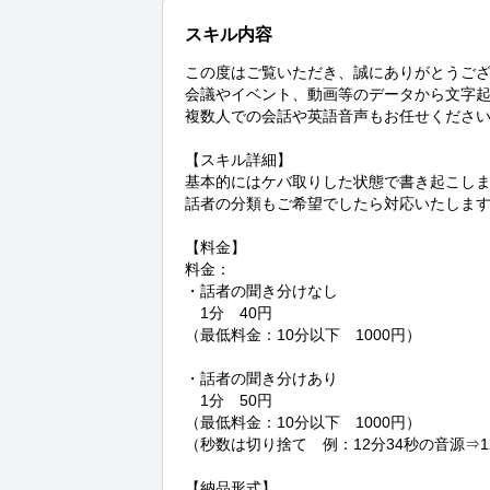
スキル内容
この度はご覧いただき、誠にありがとうござ
会議やイベント、動画等のデータから文字起
複数人での会話や英語音声もお任せください
【スキル詳細】

基本的にはケバ取りした状態で書き起こしま
話者の分類もご希望でしたら対応いたします
【料金】

料金：

・話者の聞き分けなし

　1分　40円

（最低料金：10分以下　1000円）

・話者の聞き分けあり

　1分　50円

（最低料金：10分以下　1000円）

（秒数は切り捨て　例：12分34秒の音源⇒1
【納品形式】
