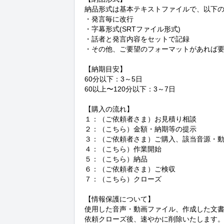
納品形式は基本テキストファイルで、以下の
・発言毎に改行

・字幕形式(SRTファイル形式)

・話者と発言内容をセットで記録

・その他、ご要望のフォーマットがあれば要
【納期目安】

60分以下：3～5日

60以上〜120分以下：3～7日

【購入の流れ】

１：（ご依頼者さま）お見積り相談

２：（こちら）金額・納期等の提示

３：（ご依頼者さま）ご購入、該当音源・動
４：（こちら）作業開始

５：（こちら）納品

６：（ご依頼者さま）ご検収

７：（こちら）クローズ

【情報保護について】

使用した音声・動画ファイル、作成した文書
依頼クローズ後、速やかに削除いたします。