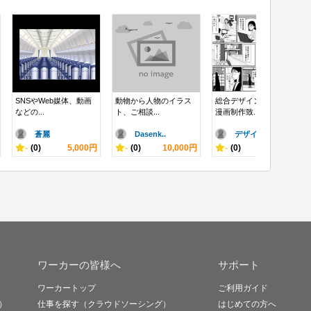
SNSやWeb媒体、動画
動物から人物のイラス
総合デザイン事務所が
などの...
ト、ご相談...
漫画制作致...
蒼麗
Dasenk..
デザイン事務..
-
(0)
5,000円
-
(0)
10,000円
-
(0)
10,000円
ワーカーの皆様へ
サポート
ワーカートップ
ご利用ガイド
）
仕事を探す（クラウドソーシング）
はじめての方へ