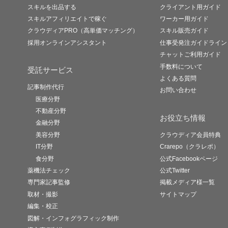
スキルを出品する
クライアント用ガイド
スキルアフィリエイトで稼ぐ
ワーカー用ガイド
クラウディアPRO（高単価マッチング）
スキル販売ガイド
採用オンラインアシスタント
仕事受発注ガイドライン
チャットご利用ガイド
手数料について
受託サービス
よくある質問
記事制作代行
お問い合わせ
医療分野
不動産分野
お役立ち情報
金融分野
美容分野
クラウディア会員特典
IT分野
Crarepo（クラレポ）
食分野
公式Facebookページ
薬機法チェック
公式Twitter
専門家記事監修
掲載メディア様一覧
取材・撮影
サイトマップ
編集・校正
図解・インフォグラフィック制作