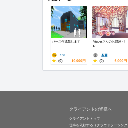
パース作成致します
Vtuberさんのお部屋・I
R...
106
蒼麗
-
(0)
10,000円
-
(0)
6,000円
クライアントの皆様へ
クライアントトップ
仕事を依頼する（クラウドソーシング