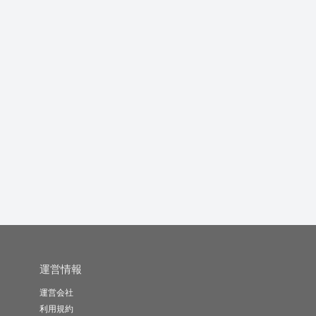
どこから見ても綺麗なV
雑貨の商品パッケージ
商品パッケージや広告
V
tube...
に使えるイ...
で使えるイ...
v.
藤村あけみ
菜のは
イラストレー..
-
(0)
20,000円
-
(0)
10,000円
-
(0)
5,000円
運営情報
運営会社
利用規約