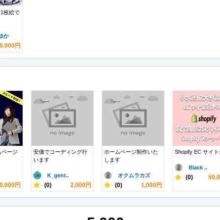
1枚絵で
ゆか
0,000円
ムページ
安価でコーディング行
ホームページ制作いた
Shopify EC サイト最
います
します
Black ..
K_gent..
オクムラカズ
-
(0)
50,
0,000円
-
(0)
2,000円
-
(0)
1,000円