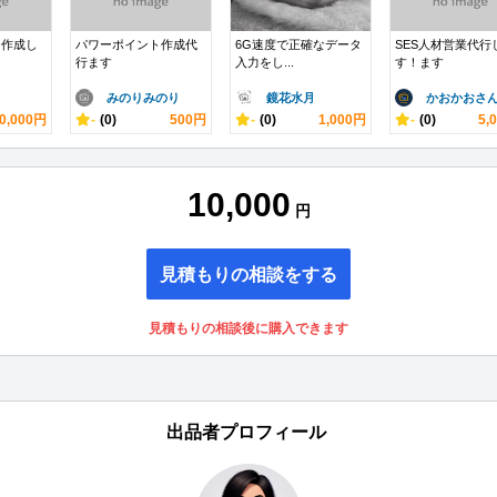
を作成し
パワーポイント作成代
6G速度で正確なデータ
SES人材営業代行
行ます
入力をし...
す！ます
みのりみのり
鏡花水月
かおかおさ
0,000円
-
(0)
500円
-
(0)
1,000円
-
(0)
5,
10,000
円
見積もりの相談をする
見積もりの相談後に購入できます
出品者プロフィール