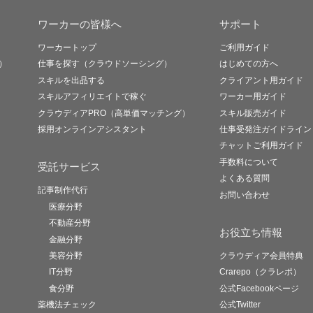
ワーカーの皆様へ
サポート
ワーカートップ
ご利用ガイド
）
仕事を探す（クラウドソーシング）
はじめての方へ
スキルを出品する
クライアント用ガイド
スキルアフィリエイトで稼ぐ
ワーカー用ガイド
クラウディアPRO（高単価マッチング）
スキル販売ガイド
採用オンラインアシスタント
仕事受発注ガイドライン
チャットご利用ガイド
手数料について
受託サービス
よくある質問
記事制作代行
お問い合わせ
医療分野
不動産分野
お役立ち情報
金融分野
美容分野
クラウディア会員特典
IT分野
Crarepo（クラレポ）
食分野
公式Facebookページ
薬機法チェック
公式Twitter