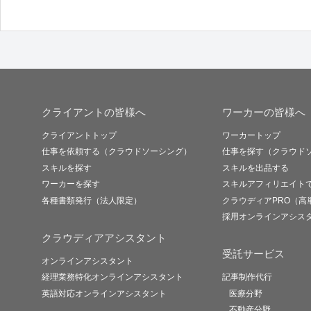
２．個人情報保護に関する
の規範を遵守します。
３．個人情報の漏えい、滅
クライアントの皆様へ
ワーカーの皆様へ
合理的な安全対策を講じて
クライアントトップ
ワーカートップ
営資源を注入し、個人情報
仕事を依頼する（クラウドソーシング）
仕事を探す（クラウド
スキルを探す
スキルを出品する
ワーカーを探す
スキルアフィリエイト
せます。また、万一の際に
各種書類発行（法人限定）
クラウディアPRO（高
採用オンラインアシス
４．個人情報取扱いに関す
クラウディアアシスタント
受託サービス
オンラインアシスタント
かつ誠実に、適切な対応を
経理業務特化オンラインアシスタント
記事制作代行
英語対応オンラインアシスタント
医療分野
５．個人情報保護マネジメ
不動産分野