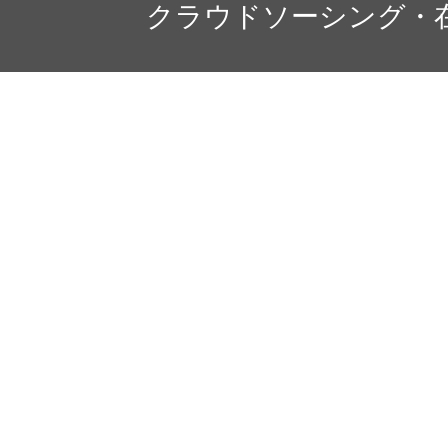
クラウドソーシング・
このプライバシーポリシー
用される際に適用されるも
お問い合わせ窓口
個人情報保護方針に関する
窓口で受け付けております
〒150-0011 東京都渋谷区東3-