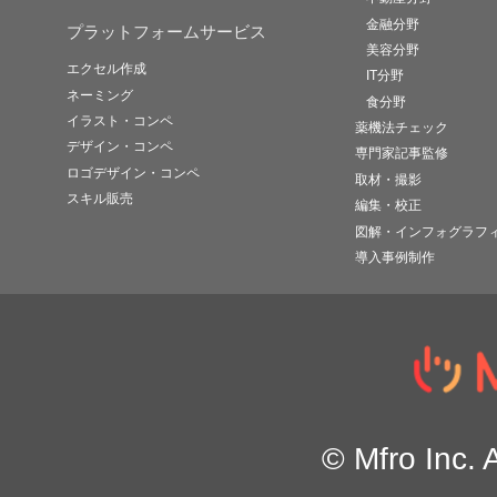
金融分野
プラットフォームサービス
境の変化を踏まえ、適時・
美容分野
エクセル作成
IT分野
ネーミング
食分野
推進します。
イラスト・コンペ
薬機法チェック
デザイン・コンペ
専門家記事監修
ロゴデザイン・コンペ
取材・撮影
スキル販売
編集・校正
図解・インフォグラフ
本方針は、全ての従業者に
導入事例制作
のホームページ、パンフレ
つでもどなたにも入手可能
© Mfro Inc. 
適用範囲について