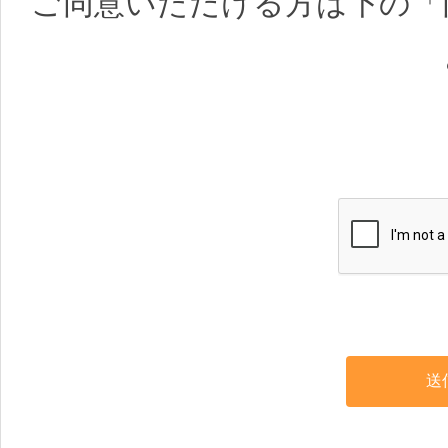
ご同意いただける方は下の「
善に全社を挙げて取り組む
１．個人情報は、WEBメデ
業における弊社の正当な事
事管理上必要な範囲に限定し
特定された利用目的の達成に
扱い（目的外利用）を行い
送
いための措置を講じます。