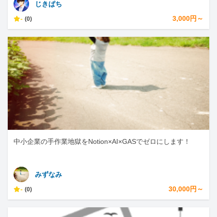
じきぱち
-
3,000円～
(0)
中小企業の手作業地獄をNotion×AI×GASでゼロにします！
みずなみ
-
30,000円～
(0)