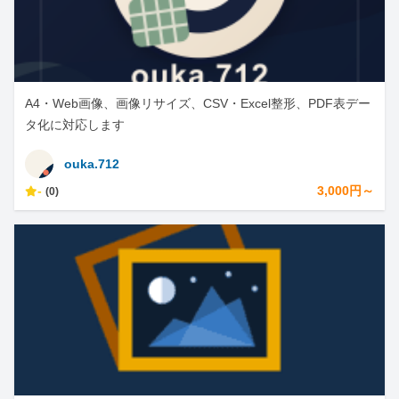
A4・Web画像、画像リサイズ、CSV・Excel整形、PDF表デー
タ化に対応します
ouka.712
-
3,000円～
(0)