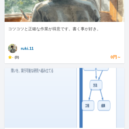
コツコツと正確な作業が得意です。書く事が好き。
ruki.11
-
0円～
(0)