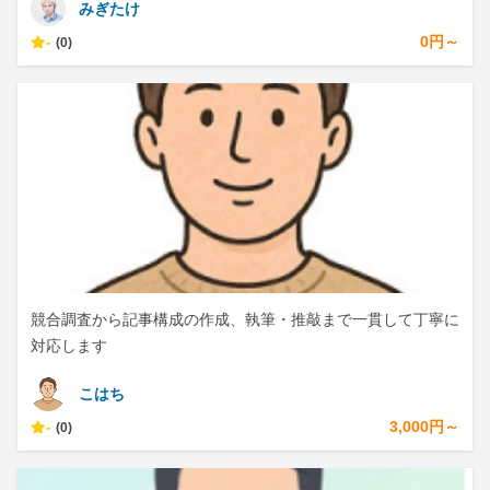
みぎたけ
-
0円～
(0)
競合調査から記事構成の作成、執筆・推敲まで一貫して丁寧に
対応します
こはち
-
3,000円～
(0)