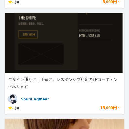
-
5,000円～
(0)
デザイン通りに、正確に。レスポンシブ対応のLPコーディン
グ承ります
ShunEngineer
-
15,000円～
(0)