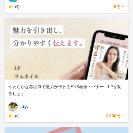
-
0円～
(0)
やわらかな雰囲気で魅力が伝わるSNS画像・バナー・LPを制
作します
-fy-
-
2,000円～
(0)