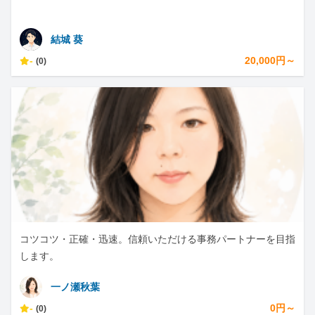
結城 葵
-
20,000円～
(0)
コツコツ・正確・迅速。信頼いただける事務パートナーを目指
します。
一ノ瀬秋葉
-
0円～
(0)