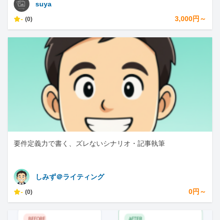
suya
-
3,000円～
(0)
要件定義力で書く、ズレないシナリオ・記事執筆
しみず＠ライティング
-
0円～
(0)