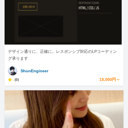
デザイン通りに、正確に。レスポンシブ対応のLPコーディン
グ承ります
ShunEngineer
-
15,000円～
(0)