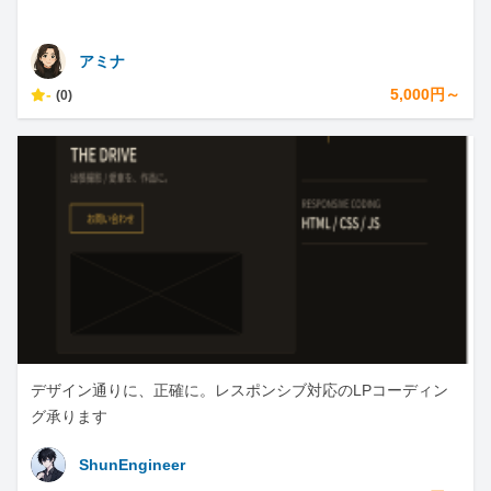
アミナ
-
5,000円～
(0)
デザイン通りに、正確に。レスポンシブ対応のLPコーディン
グ承ります
ShunEngineer