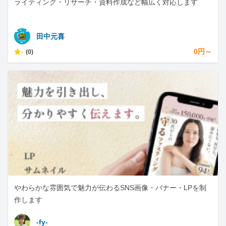
ライティング・リサーチ・資料作成など幅広く対応します
田中元喜
-
0円～
(0)
やわらかな雰囲気で魅力が伝わるSNS画像・バナー・LPを制
作します
-fy-