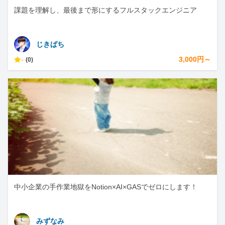
課題を理解し、最後まで形にするフルスタックエンジニア
じきぱち
-
3,000円～
(0)
中小企業の手作業地獄をNotion×AI×GASでゼロにします！
みずなみ