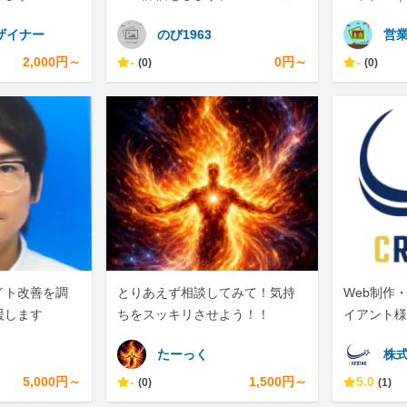
スクレイピングもします。
ザイナー
のび1963
営業
2,000円～
-
0円～
-
(0)
(0)
サイト改善を調
とりあえず相談してみて！気持
Web制作
援します
ちをスッキリさせよう！！
イアント様
ています。
たーっく
株式
5,000円～
-
1,500円～
5.0
(0)
(1)