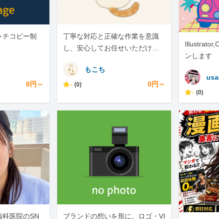
ッチコピー制
丁寧な対応と正確な作業を意識
Illustra
し、安心してお任せいただける
ンします
よう努めます。
もこち
usa
0円～
-
0円～
(0)
-
(0)
歯科医院のSN
ブランドの想いを形に。ロゴ・VI