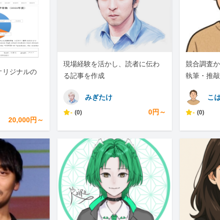
現場経験を活かし、読者に伝わ
競合調査か
オリジナルの
る記事を作成
執筆・推敲
対応します
みぎたけ
こ
-
0円～
-
(0)
(0)
20,000円～