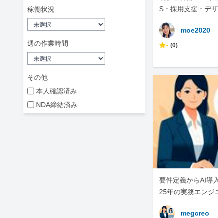
S・採用支援・デ
稼働状況
moe2020
週の作業時間
-
(0)
その他
本人確認済み
NDA締結済み
要件定義からAI導
25年の実務エンジ
megcreo