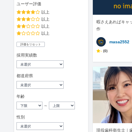
ユーザー評価
以上
以上
暇さえあればキャ
以上
作
以上
masa2552
評価をリセット
-
(0)
採用実績数
都道府県
年齢
～
性別
現役歯科衛生士｜