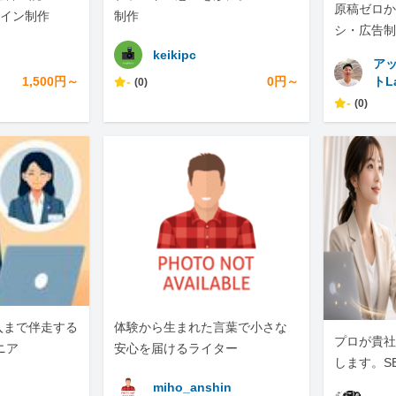
原稿ゼロか
ザイン制作
制作
シ・広告制
NS展開ま
keikipc
ア
1,500円～
-
0円～
トL
(0)
-
(0)
入まで伴走する
体験から生まれた言葉で小さな
プロが貴社の
ニア
安心を届けるライター
します。S
化は、ぜひ
miho_anshin