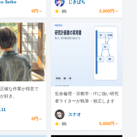
ko Seiko
じきぱち
0円～
-
3,000円～
(0)
正確な作業が得意で
生命倫理・宗教学・ITに強い研究
が好き。
者ライターが執筆・校正します
.11
スナオ
0円～
-
5,000円～
(0)