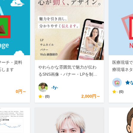
サーチ・資料
医療現場で
やわらかな雰囲気で魅力が伝わ
応します
療現場ネタ
るSNS画像・バナー・LPを制作
です。
します
⭐︎
-fy-
0円～
-
(0)
-
2,000円～
(0)