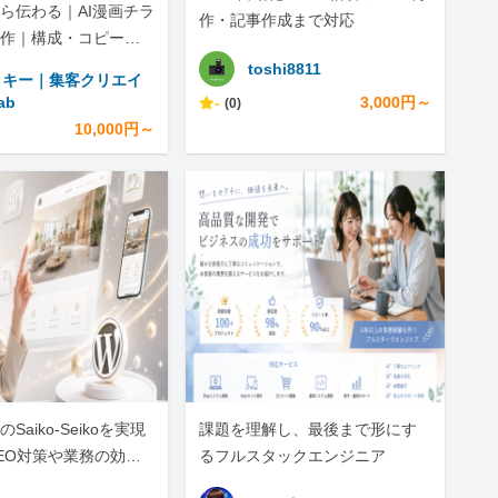
ら伝わる｜AI漫画チラ
作・記事作成まで対応
作｜構成・コピー・S
で
toshi8811
ッキー｜集客クリエイ
ab
-
3,000円～
(0)
10,000円～
Saiko-Seikoを実現
課題を理解し、最後まで形にす
EO対策や業務の効率
るフルスタックエンジニア
私にお任せくださ