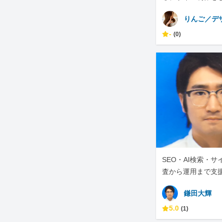
りんご／デ
-
(0)
SEO・AI検索・
査から運用まで支
鎌田大輝
5.0
(1)