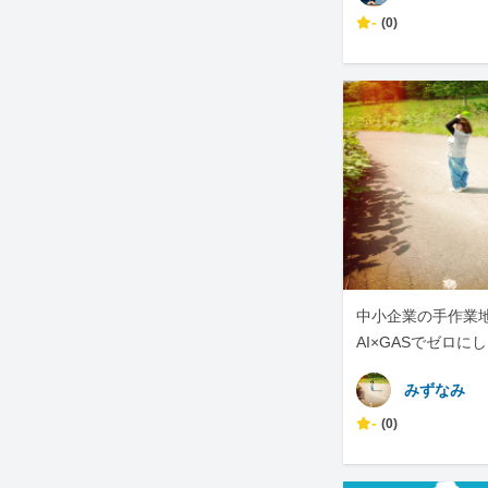
-
(0)
中小企業の手作業地獄
AI×GASでゼロに
みずなみ
-
(0)