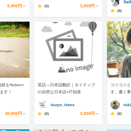
Sai
い。
5,000円～
-
3,000円～
(0)
-
(0)
をNotion×
英語→日本語翻訳｜ネイティブ
コツコツと
します！
の自然な日本語×IT知識
す。書く事
tsuyo_trans
ruki
30,000円～
-
3,000円～
-
(0)
(0)