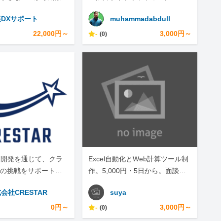
DXサポート
muhammadabdull
22,000円～
-
3,000円～
(0)
・開発を通じて、クラ
Excel自動化とWeb計算ツール制
の挑戦をサポートし
作。5,000円・5日から。面談な
しテキスト完結
会社CRESTAR
suya
0円～
-
3,000円～
(0)