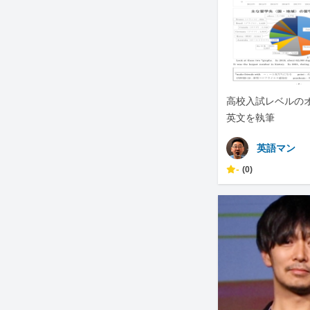
高校入試レベルの
英文を執筆
英語マン
-
(0)