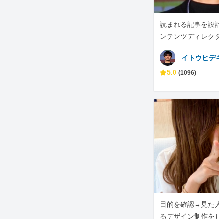
読まれる記事を設計
ンテンツディレク
イトウヒデ
5.0
(1096)
目的を確認→見た
るデザイン制作を