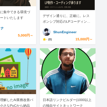
に集中できる環境づ
デザイン通りに、正確に。レス
ートいたします
ポンシブ対応のLPコーディング
承ります
ミナ
ShunEngineer
5,000円～
-
15,000円～
(0)
理解したAI業務改善パ
日本語リンクビルダー|1000以上
小さなPoCから納品
の独自サイトネットワーク