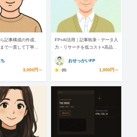
ら記事構成の作成、
FP×AI活用｜記事執筆・データ入
まで一貫して丁寧に
力・リサーチを低コスト×高品質
で
はち
おせっかいFP
3,000円～
-
1,000円～
(0)