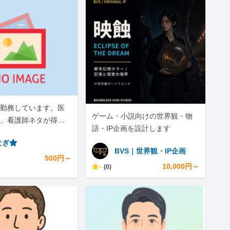
勤務しています。医
ゲーム・小説向けの世界観・物
、看護師ネタが得意
語・IP企画を設計します
なぎ⭐︎
BVS｜世界観・IP企画
500円～
-
10,000円～
(0)