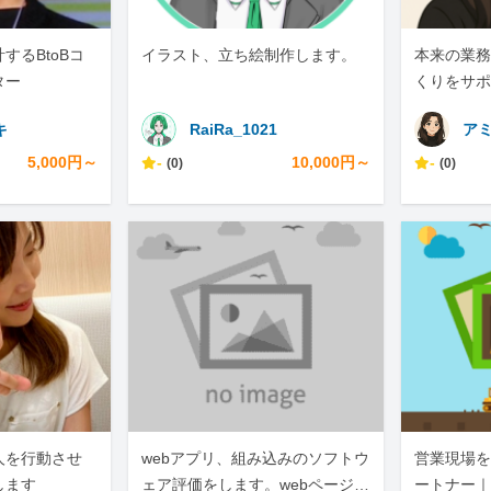
するBtoBコ
イラスト、立ち絵制作します。
本来の業務
ター
くりをサポ
キ
RaiRa_1021
ア
5,000円～
-
10,000円～
-
(0)
(0)
人を行動させ
webアプリ、組み込みのソフトウ
営業現場を
します
ェア評価をします。webページの
ートナー｜