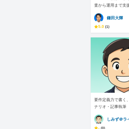
査から運用まで支
鎌田大輝
5.0
(1)
要件定義力で書く
ナリオ・記事執筆
しみず＠ラ
-
(0)