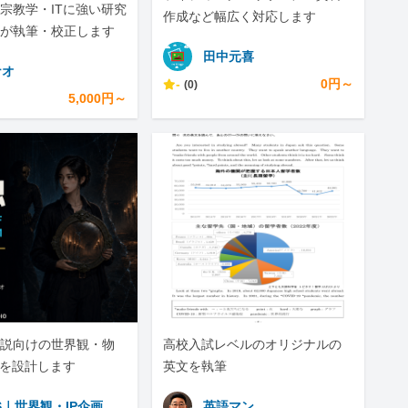
宗教学・ITに強い研究
作成など幅広く対応します
が執筆・校正します
田中元喜
ナオ
-
0円～
(0)
5,000円～
説向けの世界観・物
高校入試レベルのオリジナルの
画を設計します
英文を執筆
S｜世界観・IP企画
英語マン