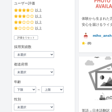
ユーザー評価
以上
以上
体験から生まれた
以上
安心を届けるライ
以上
miho_ansh
評価をリセット
-
(0)
採用実績数
都道府県
年齢
～
性別
英語→日本語翻訳