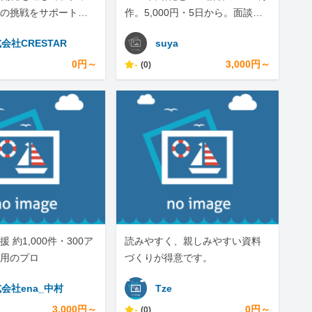
の挑戦をサポートし
作。5,000円・5日から。面談な
しテキスト完結
会社CRESTAR
suya
0円～
-
3,000円～
(0)
援 約1,000件・300ア
読みやすく、親しみやすい資料
用のプロ
づくりが得意です。
会社ena_中村
Tze
3,000円～
-
0円～
(0)