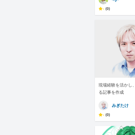
-
(0)
現場経験を活かし
る記事を作成
みぎたけ
-
(0)