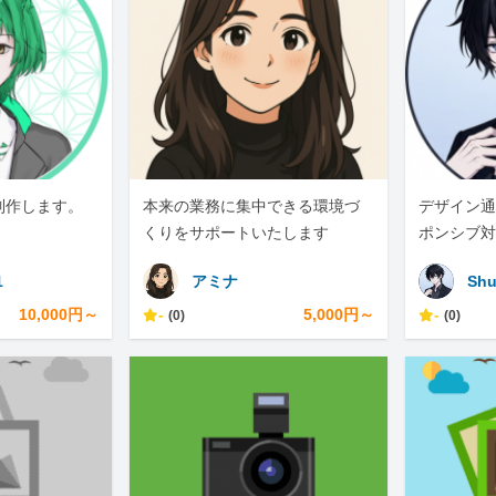
制作します。
本来の業務に集中できる環境づ
デザイン通
くりをサポートいたします
ポンシブ対
承ります
1
アミナ
Shu
10,000円～
-
5,000円～
-
(0)
(0)