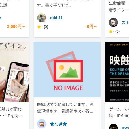
生命倫理・
T知識
す。書く事が好き。
者ライター
s
ruki.11
ス
3,000円～
-
0円～
(0)
-
(0)
医療現場で勤務しています。医
で魅力が伝わ
ゲーム・小
療現場ネタ、看護師ネタが得意
ー・LPを制作
語・IP企
です。
⭐︎なぎ⭐︎
BV