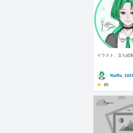
イラスト、立ち絵
RaiRa_102
-
(0)