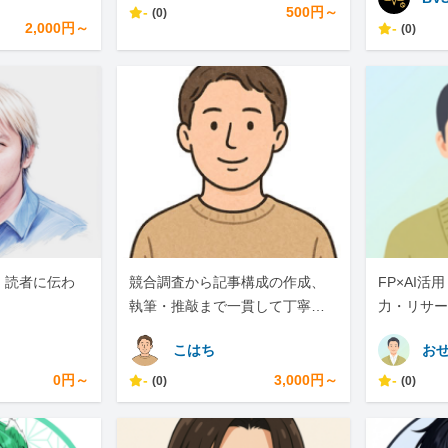
-
500円～
(0)
2,000円～
-
(0)
、読者に伝わ
競合調査から記事構成の作成、
FP×AI
執筆・推敲まで一貫して丁寧に
力・リサー
対応します
で
こはち
おせ
0円～
-
3,000円～
-
(0)
(0)