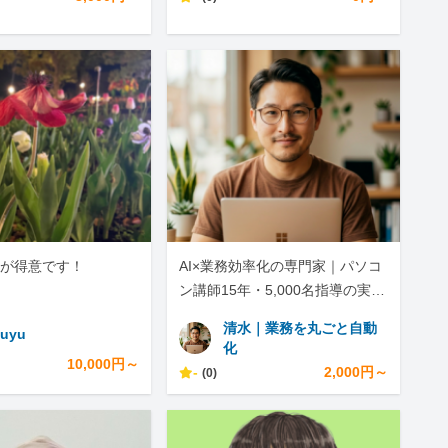
が得意です！
AI×業務効率化の専門家｜パソコ
ン講師15年・5,000名指導の実績
で迅速対応
清水｜業務を丸ごと自動
uyu
化
10,000円～
-
2,000円～
(0)