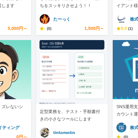
援します
ちをスッキリさせよう！！
イアント様
ています。
たーっく
株式
5,000円～
-
1,500円～
5.0
(0)
(1)
、ズレないシ
SNS運用支
定型業務を、テスト・手順書付
カウント運
きの小さなツールにします
イティング
株式
tintomotin
0円～
-
(0)