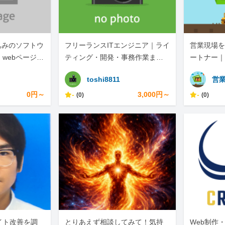
込みのソフトウ
フリーランスITエンジニア｜ライ
営業現場を
webページの
ティング・開発・事務作業まで
ートナー｜
します。
幅広く対応
toshi8811
営業
0円～
-
3,000円～
-
(0)
(0)
サイト改善を調
とりあえず相談してみて！気持
Web制作