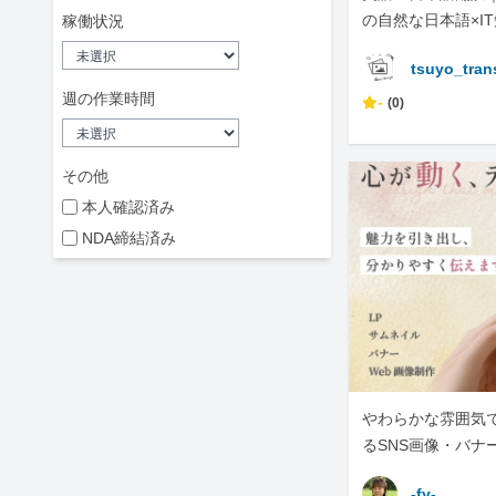
の自然な日本語×I
稼働状況
tsuyo_tran
週の作業時間
-
(0)
その他
本人確認済み
NDA締結済み
やわらかな雰囲気
るSNS画像・バナ
します
-fy-