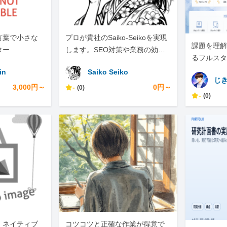
言葉で小さな
プロが貴社のSaiko-Seikoを実現
課題を理解
ター
します。SEO対策や業務の効率
るフルスタ
化は、ぜひ私にお任せくださ
in
Saiko Seiko
い。
じ
3,000円～
-
0円～
(0)
-
(0)
｜ネイティブ
コツコツと正確な作業が得意で