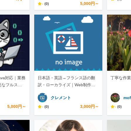
-
5,000円～
(0)
・Java対応｜業務
日本語・英語→フランス語の翻
丁寧な作業
意なフルスタ
訳・ローカライズ｜Web制作・A
I自動化も対応します
クレメント
mof
5,000円～
-
3,000円～
-
(0)
(0)