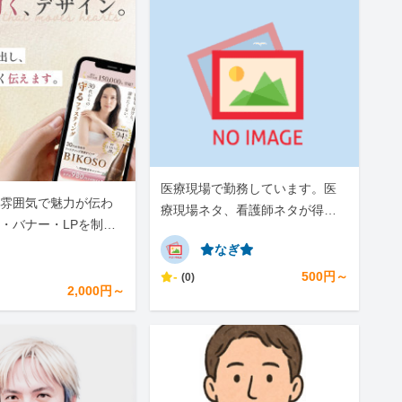
医療現場で勤務しています。医
雰囲気で魅力が伝わ
療現場ネタ、看護師ネタが得意
像・バナー・LPを制作
です。
⭐︎なぎ⭐︎
-
500円～
(0)
2,000円～