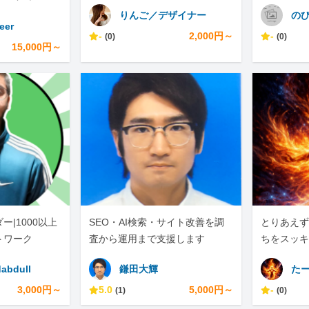
スクレイピ
りんご／デザイナー
のび
eer
-
2,000円～
-
(0)
(0)
15,000円～
|1000以上
SEO・AI検索・サイト改善を調
とりあえず
トワーク
査から運用まで支援します
ちをスッキ
abdull
鎌田大輝
た
3,000円～
5.0
5,000円～
-
(1)
(0)