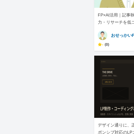
FP×AI活用｜記
力・リサーチを低
で
おせっかいF
-
(0)
デザイン通りに、
ポンシブ対応のLP