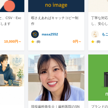
と、CSV・Exc
暇さえあればキャッチコピー制
丁寧な対応
応します
作
し、安心し
よう努めま
masa2552
も
10,000円～
-
0円～
-
(0)
(0)
現役歯科衛生士｜歯科医院のSN
ブランドの