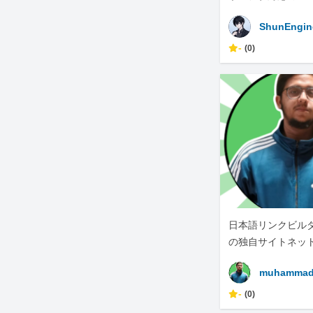
承ります
ShunEngin
-
(0)
日本語リンクビルダー
の独自サイトネッ
muhammad
-
(0)