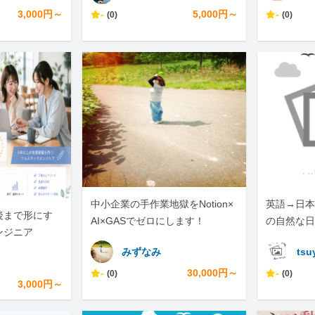
3,000円～
-
5,000円～
-
(0)
(0)
中小企業の手作業地獄をNotion×
英語→日本
後まで形にす
AI×GASでゼロにします！
の自然な日
ンジニア
みずなみ
tsu
-
30,000円～
-
(0)
(0)
3,000円～