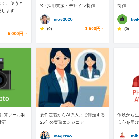
なく、使うと
S・採用支援・デザイン制作
制作
発します
moe2020
kei
-
1,500円～
-
(0)
(0)
5,000円～
eb計算ツール制
要件定義からAI導入まで伴走する
体験から生
対応
25年の実務エンジニア
安心を届け
megcreo
mih