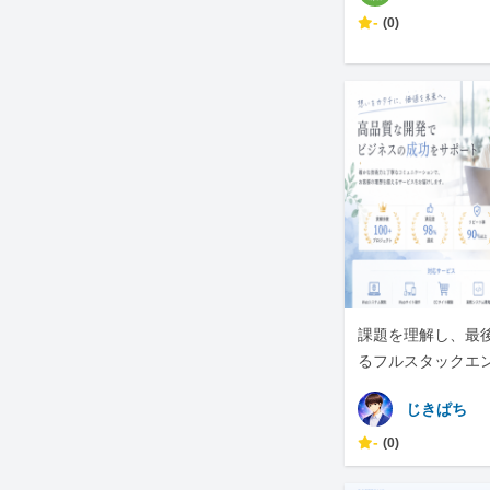
-
(0)
課題を理解し、最
るフルスタックエ
じきぱち
-
(0)