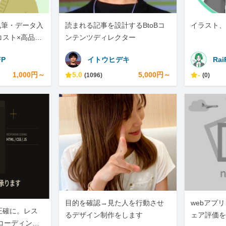
事執筆・データ入
読まれる記事を設計するBtoBコ
イラスト、
コスト×高品質
ンテンツディレクター
P
イトウヒデキ
Rai
1,000円～
5.0
5,000円～
-
(1096)
(0)
目的を確認→見た人を行動させ
webアプ
正確に。レス
るデザイン制作をします
ェア評価を
コーディング