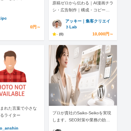
原稿ゼロから伝わる｜AI漫画チラ
シ・広告制作｜構成・コピー・S
NS展開まで
kipc
アッキー｜集客クリエイ
0円～
トLab
-
10,000円～
(0)
まれた言葉で小さな
プロが貴社のSaiko-Seikoを実現
るライター
します。SEO対策や業務の効率
化は、ぜひ私にお任せくださ
o_anshin