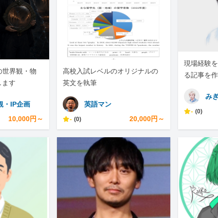
現場経験を
の世界観・物
高校入試レベルのオリジナルの
る記事を作
します
英文を執筆
み
観・IP企画
英語マン
-
(0)
10,000円～
-
20,000円～
(0)