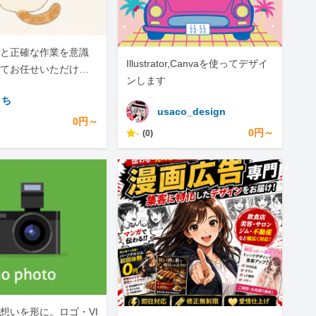
と正確な作業を意識
Illustrator,Canvaを使ってデザイ
てお任せいただける
ンします
す。
こち
usaco_design
0円～
-
0円～
(0)
想いを形に。ロゴ・VI