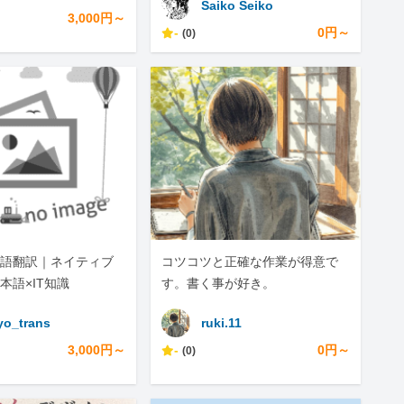
Saiko Seiko
い。
3,000円～
-
0円～
(0)
語翻訳｜ネイティブ
コツコツと正確な作業が得意で
本語×IT知識
す。書く事が好き。
yo_trans
ruki.11
3,000円～
-
0円～
(0)