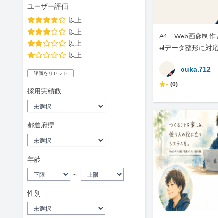
ユーザー評価
以上
以上
A4・Web画像制作
以上
elデータ整形に対
以上
ouka.712
評価をリセット
-
(0)
採用実績数
都道府県
年齢
～
性別