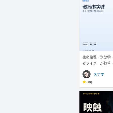
生命倫理・宗教学・
者ライターが執筆
スナオ
-
(0)