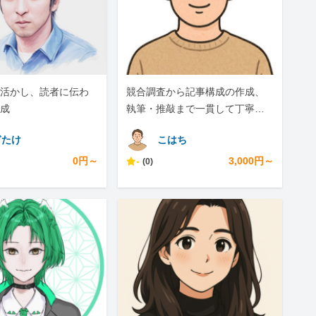
活かし、読者に伝わ
競合調査から記事構成の作成、
成
執筆・推敲まで一貫して丁寧に
対応します
ぎたけ
こはち
0円～
-
3,000円～
(0)