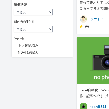
作って終わりでは
稼働状況
ころまで考えて開
ソラトト
週の作業時間
-
(0)
その他
本人確認済み
NDA締結済み
Excel自動化・W
作・記事作成まで
toshi8811