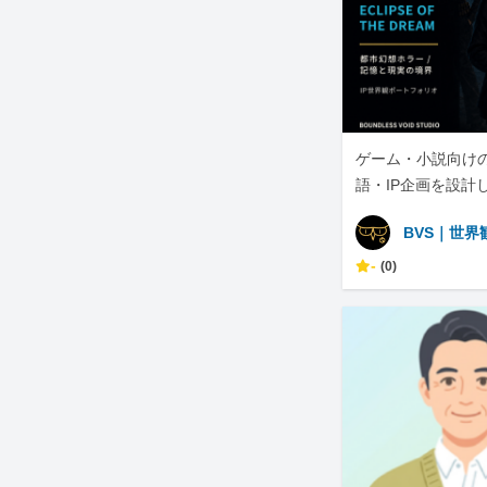
ゲーム・小説向け
語・IP企画を設計
BVS｜世界
-
(0)