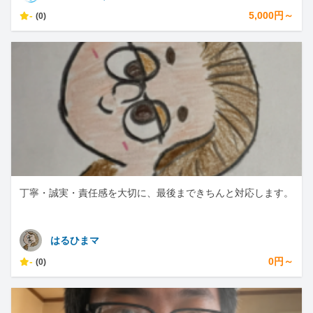
-
5,000円～
(0)
丁寧・誠実・責任感を大切に、最後まできちんと対応します。
はるひまマ
-
0円～
(0)