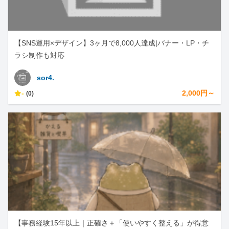
【SNS運用×デザイン】3ヶ月で8,000人達成|バナー・LP・チ
ラシ制作も対応
sor4.
-
2,000円～
(0)
【事務経験15年以上｜正確さ＋「使いやすく整える」が得意