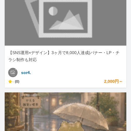
【SNS運用×デザイン】3ヶ月で8,000人達成|バナー・LP・チ
ラシ制作も対応
sor4.
-
2,000円～
(0)