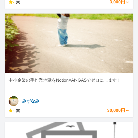
-
3,000円～
(0)
中小企業の手作業地獄をNotion×AI×GASでゼロにします！
みずなみ
-
30,000円～
(0)