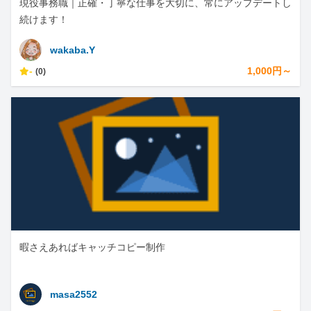
現役事務職｜正確・丁寧な仕事を大切に、常にアップデートし
続けます！
wakaba.Y
-
1,000円～
(0)
暇さえあればキャッチコピー制作
masa2552