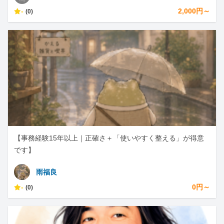
-
2,000円～
(0)
【事務経験15年以上｜正確さ＋「使いやすく整える」が得意
です】
雨福良
-
0円～
(0)