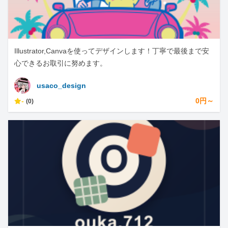
Illustrator,Canvaを使ってデザインします！丁寧で最後まで安
心できるお取引に努めます。
usaco_design
-
0円～
(0)