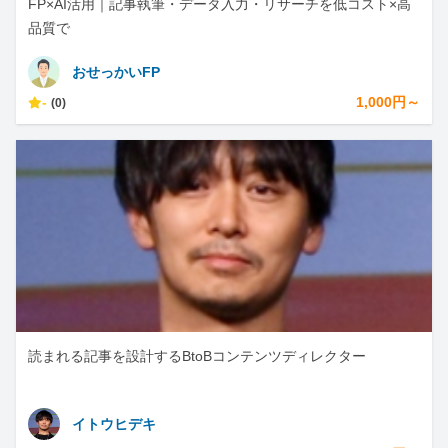
FP×AI活用｜記事執筆・データ入力・リサーチを低コスト×高
品質で
おせっかいFP
-
1,000円～
(0)
読まれる記事を設計するBtoBコンテンツディレクター
イトウヒデキ