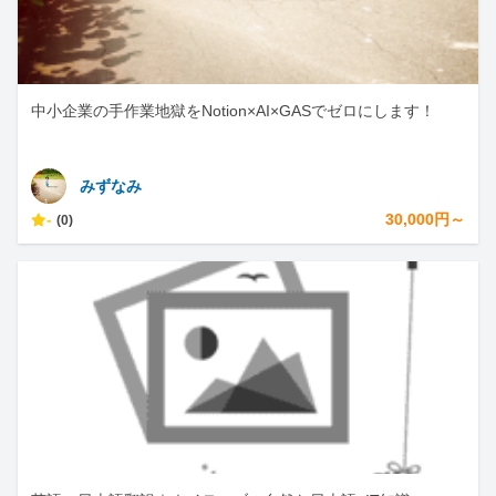
中小企業の手作業地獄をNotion×AI×GASでゼロにします！
みずなみ
-
30,000円～
(0)