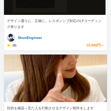
デザイン通りに、正確に。レスポンシブ対応のLPコーディン
グ承ります
ShunEngineer
-
15,000円～
(0)
目的を確認→見た人を行動させるデザイン制作をします