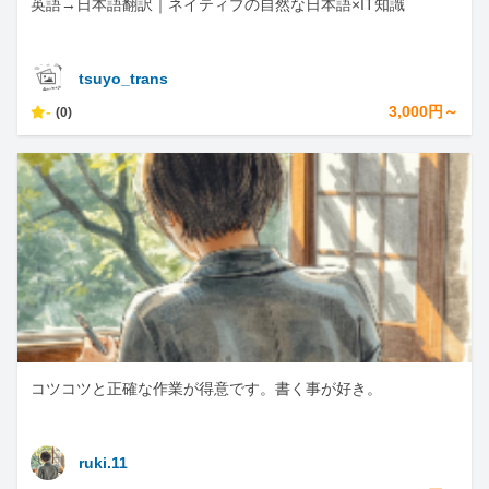
英語→日本語翻訳｜ネイティブの自然な日本語×IT知識
tsuyo_trans
-
3,000円～
(0)
コツコツと正確な作業が得意です。書く事が好き。
ruki.11