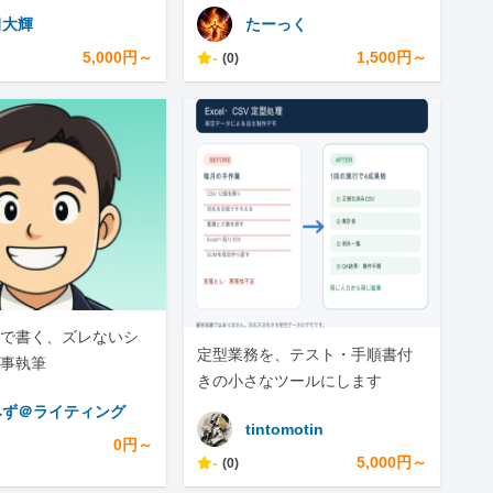
田大輝
たーっく
5,000円～
-
1,500円～
(0)
で書く、ズレないシ
定型業務を、テスト・手順書付
事執筆
きの小さなツールにします
みず＠ライティング
tintomotin
0円～
-
5,000円～
(0)