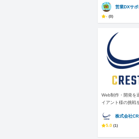
営業DXサ
-
(0)
Web制作・開発を
イアント様の挑戦
ています。
株式会社CR
5.0
(1)