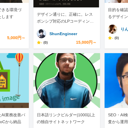
できる環境づ
目的を確認
デザイン通りに、正確に。レス
たします
るデザイン
ポンシブ対応のLPコーディング
承ります
り
ShunEngineer
5,000円～
-
(0)
-
15,000円～
(0)
AI業務改善パ
日本語リンクビルダー|1000以上
SEO・A
oCから納品
の独自サイトネットワーク
査から運用