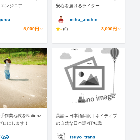
務エンジニア
安心を届けるライター
creo
miho_anshin
5,000円～
-
3,000円～
(0)
作業地獄をNotion×
英語→日本語翻訳｜ネイティブ
でゼロにします！
の自然な日本語×IT知識
ずなみ
tsuyo_trans