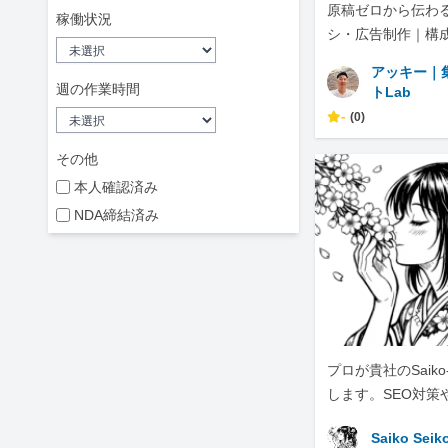
原稿ゼロから伝わる
稼働状況
シ・広告制作｜構
NS展開まで
アッキー｜
週の作業時間
トLab
-
(0)
その他
本人確認済み
NDA締結済み
プロが貴社のSaiko
します。SEO対策
化は、ぜひ私にお
Saiko Seik
い。