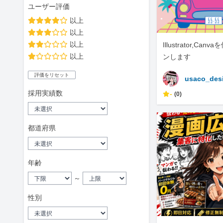
ユーザー評価
以上
以上
以上
Illustrator,Ca
以上
ンします
評価をリセット
usaco_des
採用実績数
-
(0)
都道府県
年齢
～
性別