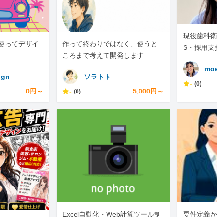
現役歯科衛
nvaを使ってデザイ
作って終わりではなく、使うと
S・採用支
ころまで考えて開発します
moe
ign
ソラトト
-
(0)
0円～
-
5,000円～
(0)
Excel自動化・Web計算ツール制
要件定義か