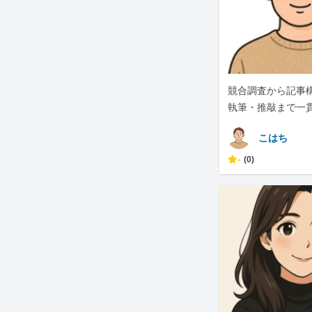
競合調査から記事
執筆・推敲まで一
対応します
こはち
-
(0)