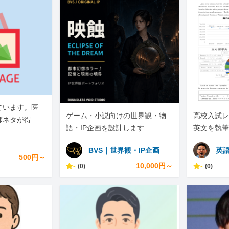
ています。医
ゲーム・小説向けの世界観・物
高校入試レ
師ネタが得意
語・IP企画を設計します
英文を執筆
BVS｜世界観・IP企画
英
500円～
-
10,000円～
-
(0)
(0)