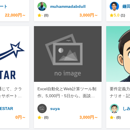
ポート
muhammadabdull
鎌
22,000円～
-
3,000円～
5.0
(0)
(1)
通じて、クラ
Excel自動化とWeb計算ツール制
要件定義力
をサポートし
作。5,000円・5日から。面談な
ナリオ・記
しテキスト完結
ESTAR
suya
し
0円～
-
3,000円～
-
(0)
(0)