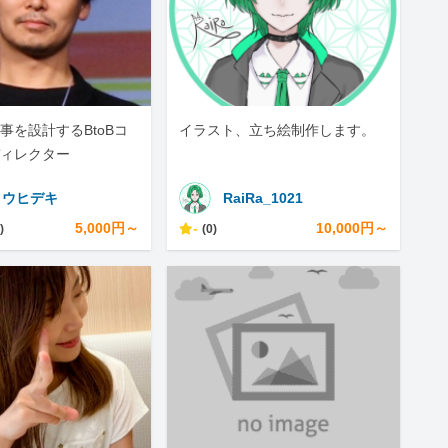
事を設計するBtoBコ
イラスト、立ち絵制作します。
ィレクター
トウヒデキ
RaiRa_1021
5,000円～
-
10,000円～
)
(0)