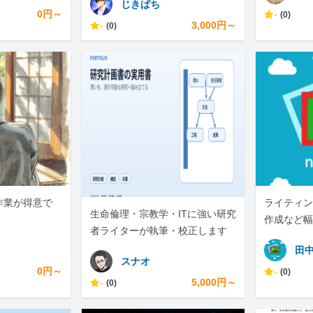
じきぱち
0円～
-
(0)
-
3,000円～
(0)
作業が得意で
ライティン
生命倫理・宗教学・ITに強い研究
。
作成など幅
者ライターが執筆・校正します
田
スナオ
0円～
-
(0)
-
5,000円～
(0)