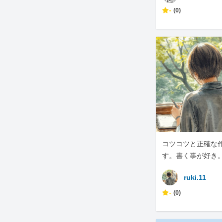
-
(0)
コツコツと正確な
す。書く事が好き
ruki.11
-
(0)