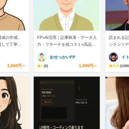
構成の作成、
FP×AI活用｜記事執筆・データ入
読まれる記
貫して丁寧に
力・リサーチを低コスト×高品質
ンテンツデ
で
おせっかいFP
イ
3,000円～
-
1,000円～
5.0
(0)
(1096