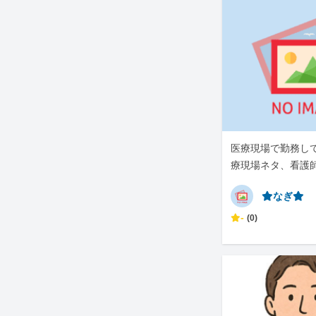
医療現場で勤務し
療現場ネタ、看護
です。
⭐︎なぎ⭐︎
-
(0)