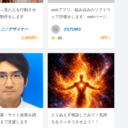
→見た人を行動させ
webアプリ、組み込みのソフトウ
制作をします
ェア評価をします。webページの
スクレイピングもします。
んご／デザイナー
のび1963
2,000円～
-
0円～
(0)
I検索・サイト改善を調
とりあえず相談してみて！気持
まで支援します
ちをスッキリさせよう！！