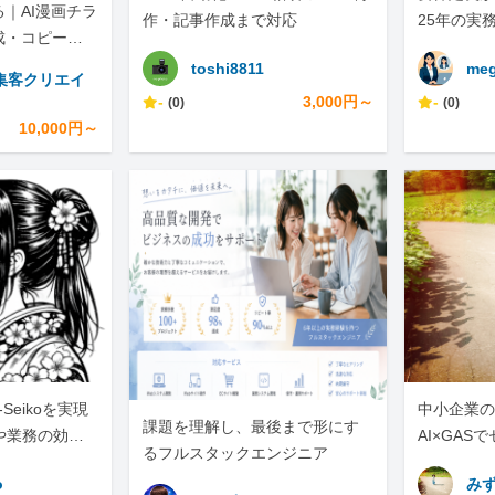
｜AI漫画チラ
作・記事作成まで対応
25年の実
成・コピー・S
toshi8811
meg
集客クリエイ
-
3,000円～
-
(0)
(0)
10,000円～
-Seikoを実現
中小企業の手
課題を理解し、最後まで形にす
や業務の効率
AI×GAS
るフルスタックエンジニア
任せくださ
o
み