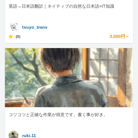
英語→日本語翻訳｜ネイティブの自然な日本語×IT知識
tsuyo_trans
-
3,000円～
(0)
コツコツと正確な作業が得意です。書く事が好き。
ruki.11