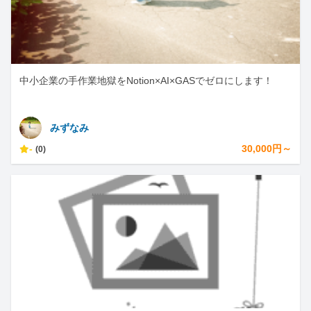
中小企業の手作業地獄をNotion×AI×GASでゼロにします！
みずなみ
-
30,000円～
(0)