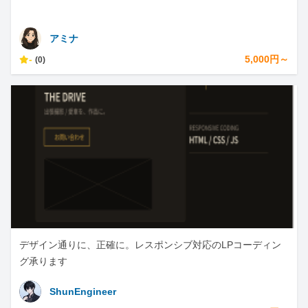
アミナ
-
5,000円～
(0)
デザイン通りに、正確に。レスポンシブ対応のLPコーディン
グ承ります
ShunEngineer