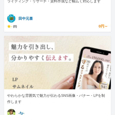
ライティング・リサーチ・資料作成など幅広く対応します
田中元喜
-
0円～
(0)
やわらかな雰囲気で魅力が伝わるSNS画像・バナー・LPを制
作します
-fy-