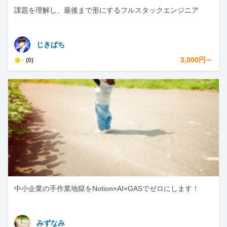
課題を理解し、最後まで形にするフルスタックエンジニア
じきぱち
-
3,000円～
(0)
中小企業の手作業地獄をNotion×AI×GASでゼロにします！
みずなみ