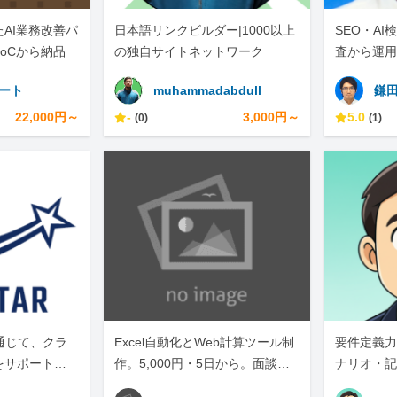
AI業務改善パ
日本語リンクビルダー|1000以上
SEO・A
oCから納品
の独自サイトネットワーク
査から運用
ポート
muhammadabdull
鎌
22,000円～
-
3,000円～
5.0
(0)
(1)
通じて、クラ
Excel自動化とWeb計算ツール制
要件定義力
をサポートし
作。5,000円・5日から。面談な
ナリオ・記
しテキスト完結