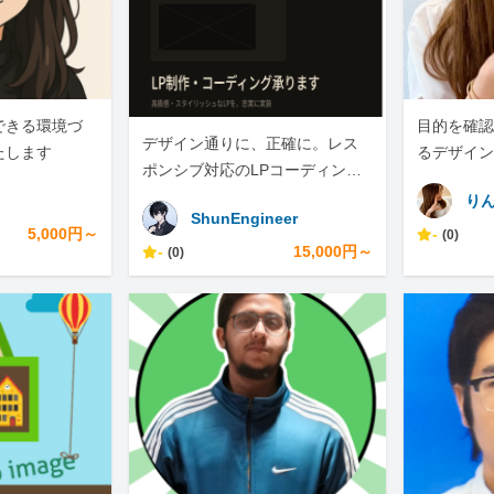
できる環境づ
目的を確認
デザイン通りに、正確に。レス
たします
るデザイン
ポンシブ対応のLPコーディング
承ります
り
ShunEngineer
5,000円～
-
(0)
-
15,000円～
(0)