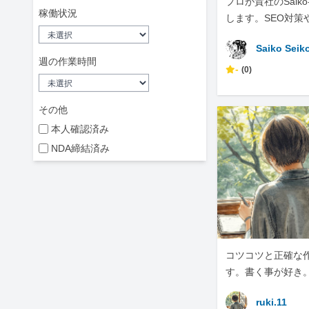
プロが貴社のSaiko
稼働状況
します。SEO対策
化は、ぜひ私にお
Saiko Seik
い。
週の作業時間
-
(0)
その他
本人確認済み
NDA締結済み
コツコツと正確な
す。書く事が好き
ruki.11