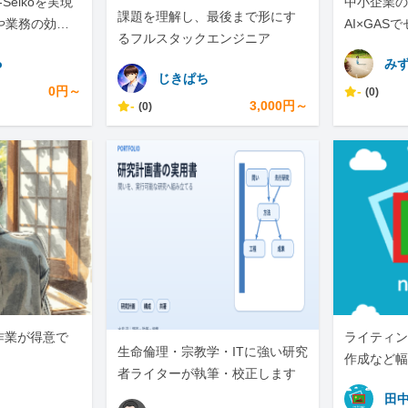
-Seikoを実現
中小企業の手
課題を理解し、最後まで形にす
や業務の効率
AI×GAS
るフルスタックエンジニア
任せくださ
o
み
じきぱち
0円～
-
(0)
-
3,000円～
(0)
作業が得意で
ライティン
生命倫理・宗教学・ITに強い研究
。
作成など幅
者ライターが執筆・校正します
田