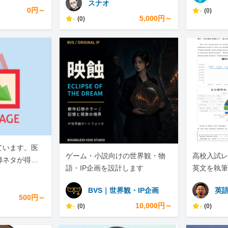
スナオ
0円～
-
(0)
-
5,000円～
(0)
ています。医
ゲーム・小説向けの世界観・物
高校入試レ
師ネタが得意
語・IP企画を設計します
英文を執筆
BVS｜世界観・IP企画
英
500円～
-
10,000円～
-
(0)
(0)