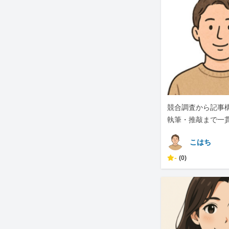
競合調査から記事
執筆・推敲まで一
対応します
こはち
-
(0)