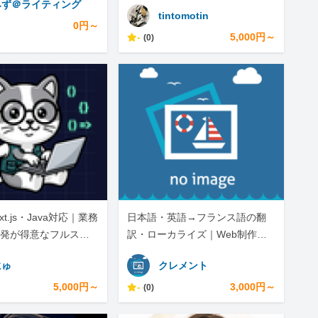
みず＠ライティング
tintomotin
0円～
-
5,000円～
(0)
ext.js・Java対応｜業務
日本語・英語→フランス語の翻
発が得意なフルスタ
訳・ローカライズ｜Web制作・A
ニア
I自動化も対応します
にゅ
クレメント
5,000円～
-
3,000円～
(0)