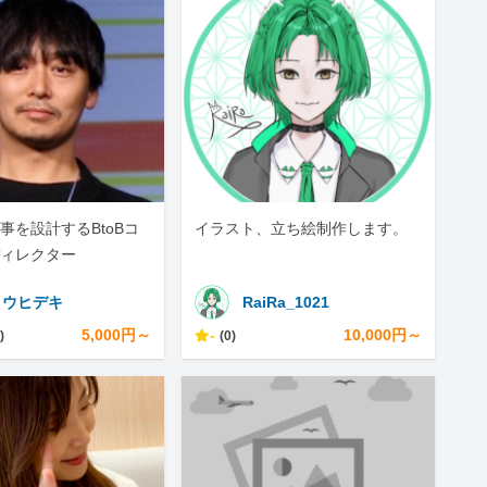
事を設計するBtoBコ
イラスト、立ち絵制作します。
ィレクター
トウヒデキ
RaiRa_1021
5,000円～
-
10,000円～
)
(0)