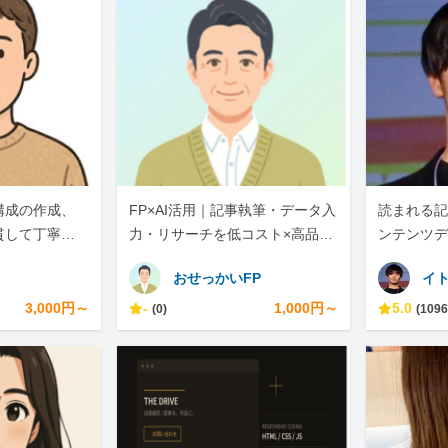
構成の作成、
FP×AI活用｜記事執筆・データ入
読まれる記
貫して丁寧に
力・リサーチを低コスト×高品質
ンテンツデ
で
おせっかいFP
イ
3,000円～
-
1,000円～
5.0
(0)
(1096