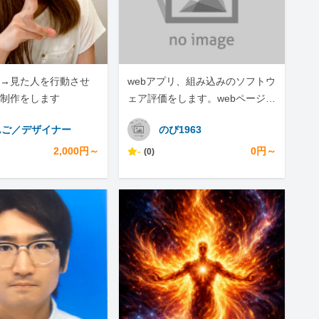
→見た人を行動させ
webアプリ、組み込みのソフトウ
制作をします
ェア評価をします。webページの
スクレイピングもします。
んご／デザイナー
のび1963
2,000円～
-
0円～
(0)