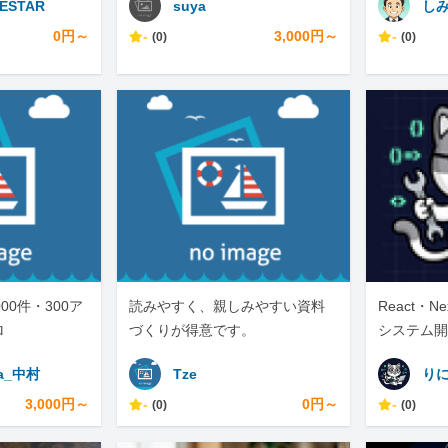
ESTAR
suya
し
0円～
-
3,000円～
-
(0)
(0)
000件・300ア
読みやすく、親しみやすい資料
React・N
ロ
づくりが得意です。
システム開
ックエンジ
a_中村
Tze
り
3,000円～
-
0円～
-
(0)
(0)