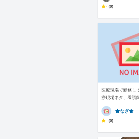
-
(0)
医療現場で勤務し
療現場ネタ、看護
です。
⭐︎なぎ⭐︎
-
(0)