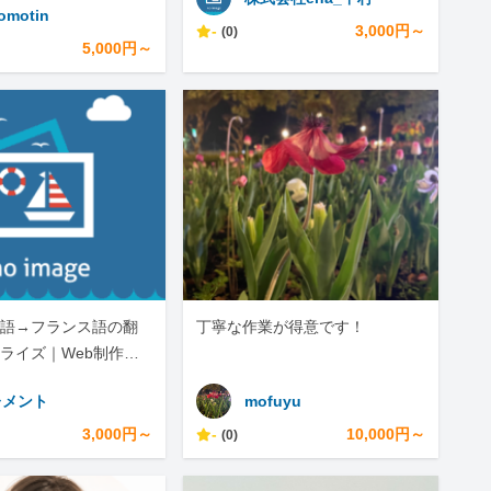
tomotin
-
3,000円～
(0)
5,000円～
語→フランス語の翻
丁寧な作業が得意です！
ライズ｜Web制作・A
対応します
レメント
mofuyu
3,000円～
-
10,000円～
(0)