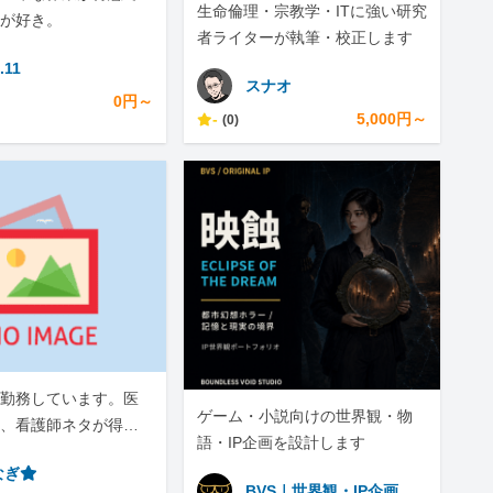
生命倫理・宗教学・ITに強い研究
が好き。
者ライターが執筆・校正します
.11
スナオ
0円～
-
5,000円～
(0)
勤務しています。医
ゲーム・小説向けの世界観・物
、看護師ネタが得意
語・IP企画を設計します
なぎ⭐︎
BVS｜世界観・IP企画