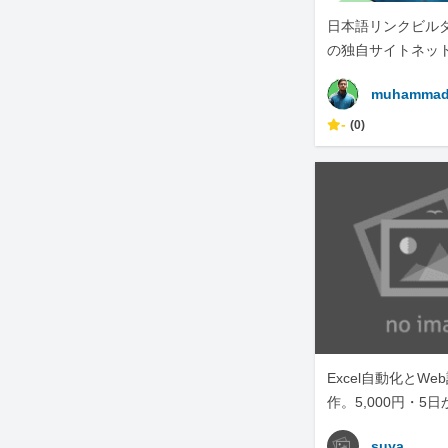
日本語リンクビルダー
の独自サイトネッ
muhammad
-
(0)
Excel自動化とW
作。5,000円・5
しテキスト完結
suya