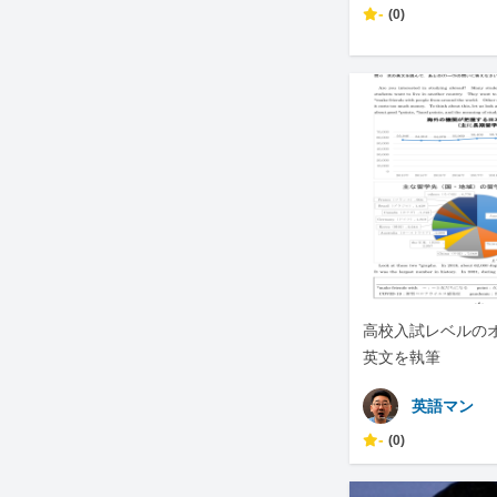
-
(0)
高校入試レベルの
英文を執筆
英語マン
-
(0)