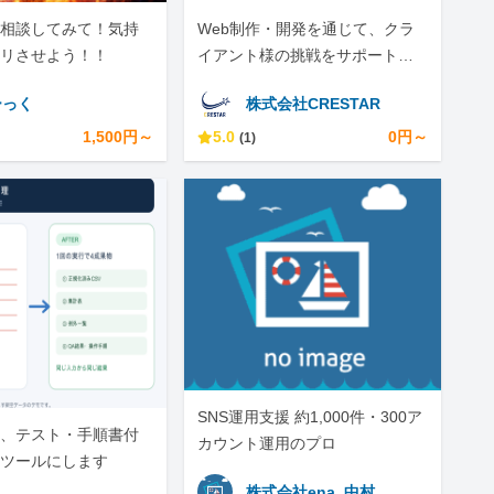
相談してみて！気持
Web制作・開発を通じて、クラ
リさせよう！！
イアント様の挑戦をサポートし
ています。
ーっく
株式会社CRESTAR
1,500円～
5.0
0円～
(1)
SNS運用支援 約1,000件・300ア
、テスト・手順書付
カウント運用のプロ
ツールにします
株式会社ena_中村