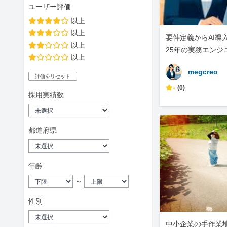
ユーザー評価
以上
以上
要件定義からAI導
以上
25年の実務エンジ
以上
megcreo
評価をリセット
-
(0)
採用実績数
都道府県
年齢
～
性別
中小企業の手作業地獄