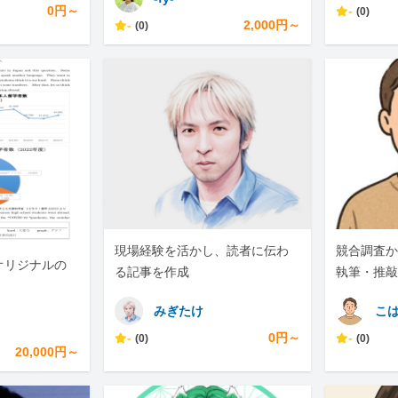
0円～
-
(0)
-
2,000円～
(0)
現場経験を活かし、読者に伝わ
競合調査か
オリジナルの
る記事を作成
執筆・推敲
対応します
みぎたけ
こ
-
0円～
-
(0)
(0)
20,000円～