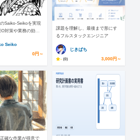
Saiko-Seikoを実現
課題を理解し、最後まで形にす
EO対策や業務の効率
るフルスタックエンジニア
私にお任せくださ
ko Seiko
じきぱち
0円～
-
3,000円～
(0)
正確な作業が得意で