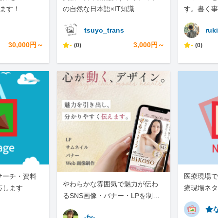
します！
の自然な日本語×IT知識
す。書く事
tsuyo_trans
ruki
30,000円～
-
3,000円～
-
(0)
(0)
サーチ・資料
医療現場で
やわらかな雰囲気で魅力が伝わ
応します
療現場ネタ
るSNS画像・バナー・LPを制作
です。
します
⭐︎
-fy-