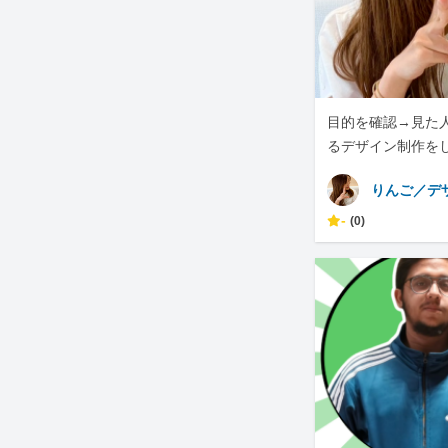
目的を確認→見た
るデザイン制作を
りんご／デ
-
(0)