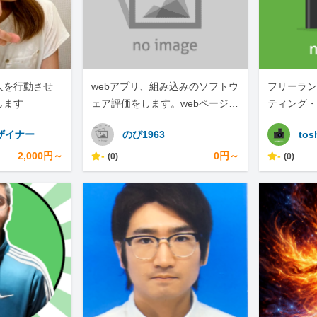
人を行動させ
webアプリ、組み込みのソフトウ
フリーラン
します
ェア評価をします。webページの
ティング・
スクレイピングもします。
幅広く対応
ザイナー
のび1963
tos
2,000円～
-
0円～
-
(0)
(0)