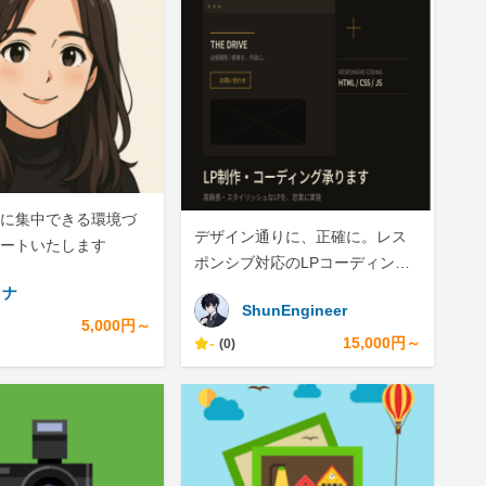
に集中できる環境づ
デザイン通りに、正確に。レス
ートいたします
ポンシブ対応のLPコーディング
承ります
ミナ
ShunEngineer
5,000円～
-
15,000円～
(0)