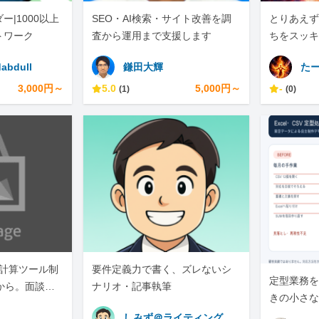
|1000以上
SEO・AI検索・サイト改善を調
とりあえず
トワーク
査から運用まで支援します
ちをスッキ
abdull
鎌田大輝
た
3,000円～
5.0
5,000円～
-
(1)
(0)
eb計算ツール制
要件定義力で書く、ズレないシ
定型業務を
日から。面談な
ナリオ・記事執筆
きの小さな
しみず＠ライティング