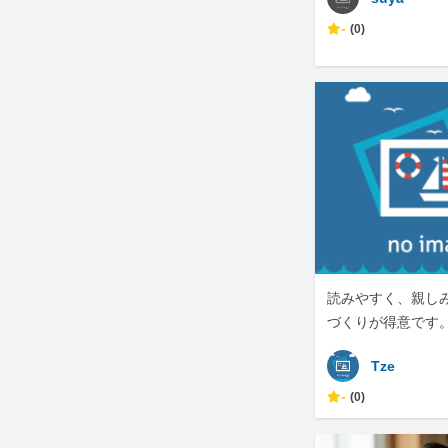
-
(0)
読みやすく、親し
づくりが得意です
Tze
-
(0)