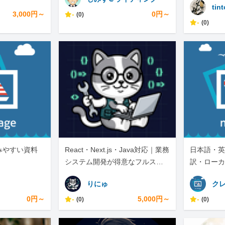
tin
3,000円～
-
0円～
(0)
-
(0)
みやすい資料
React・Next.js・Java対応｜業務
日本語・英
。
システム開発が得意なフルスタ
訳・ローカ
ックエンジニア
I自動化も
りにゅ
ク
0円～
-
5,000円～
-
(0)
(0)