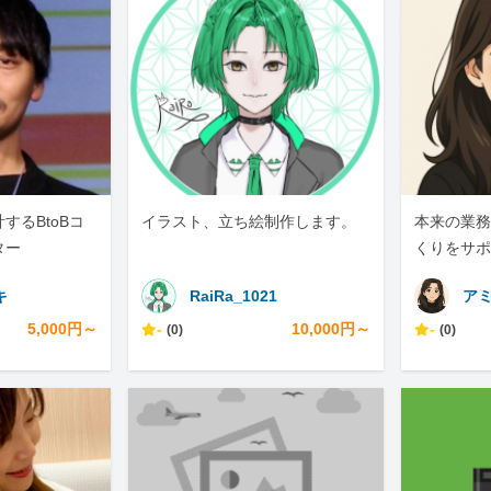
するBtoBコ
イラスト、立ち絵制作します。
本来の業務
ター
くりをサポ
キ
RaiRa_1021
ア
5,000円～
-
10,000円～
-
(0)
(0)