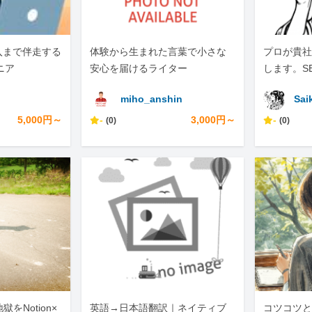
入まで伴走する
体験から生まれた言葉で小さな
プロが貴社の
ニア
安心を届けるライター
します。S
化は、ぜひ
miho_anshin
Sai
い。
5,000円～
-
3,000円～
-
(0)
(0)
をNotion×
英語→日本語翻訳｜ネイティブ
コツコツと