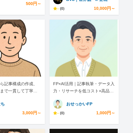
500円～
-
10,000円～
(0)
ら記事構成の作成、
FP×AI活用｜記事執筆・データ入
まで一貫して丁寧に
力・リサーチを低コスト×高品質
で
はち
おせっかいFP
3,000円～
-
1,000円～
(0)