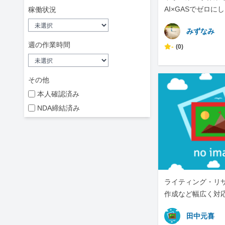
AI×GASでゼロに
稼働状況
みずなみ
週の作業時間
-
(0)
その他
本人確認済み
NDA締結済み
ライティング・リ
作成など幅広く対
田中元喜