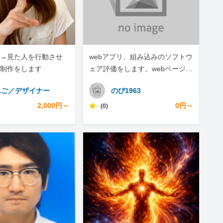
→見た人を行動させ
webアプリ、組み込みのソフトウ
制作をします
ェア評価をします。webページの
スクレイピングもします。
んご／デザイナー
のび1963
2,000円～
-
0円～
(0)