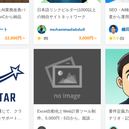
AI業務改善パ
日本語リンクビルダー|1000以上
SEO・A
oCから納品
の独自サイトネットワーク
査から運用
ポート
muhammadabdull
鎌
22,000円～
-
3,000円～
5.0
(0)
(1)
通じて、クラ
Excel自動化とWeb計算ツール制
要件定義力
をサポートし
作。5,000円・5日から。面談な
ナリオ・記
しテキスト完結