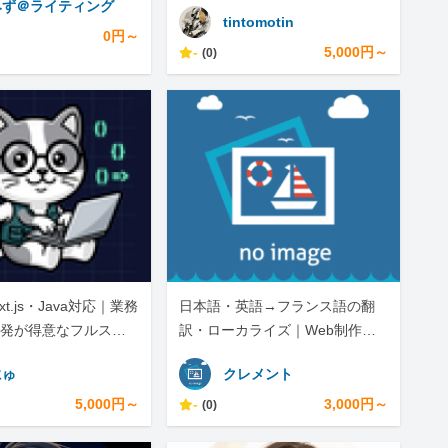
みず＠ライティング
tintomotin
0円～
-
5,000円～
(0)
ext.js・Java対応｜業務
日本語・英語→フランス語の翻
発が得意なフルスタ
訳・ローカライズ｜Web制作・A
ニア
I自動化も対応します
にゅ
クレメント
5,000円～
-
3,000円～
(0)