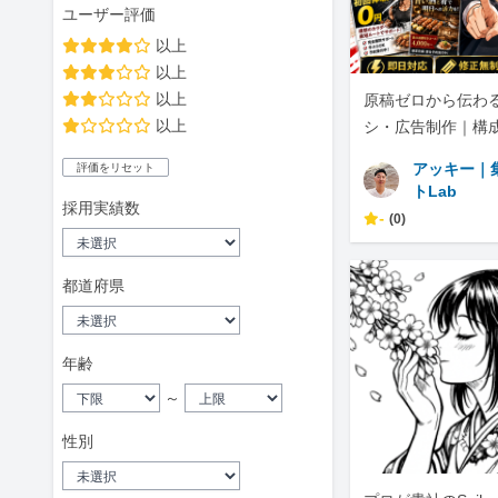
ユーザー評価
以上
以上
以上
原稿ゼロから伝わる
以上
シ・広告制作｜構
NS展開まで
アッキー｜
評価をリセット
トLab
採用実績数
-
(0)
都道府県
年齢
～
性別