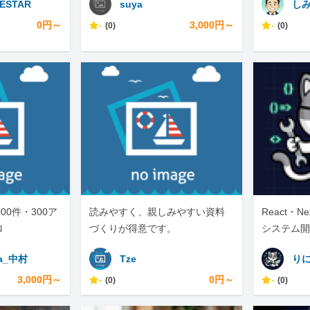
ESTAR
suya
し
0円～
-
3,000円～
-
(0)
(0)
000件・300ア
読みやすく、親しみやすい資料
React・N
ロ
づくりが得意です。
システム開
ックエンジ
a_中村
Tze
り
3,000円～
-
0円～
-
(0)
(0)