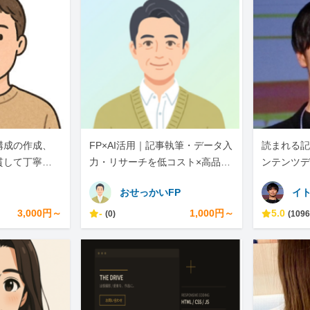
構成の作成、
FP×AI活用｜記事執筆・データ入
読まれる記
貫して丁寧に
力・リサーチを低コスト×高品質
ンテンツデ
で
おせっかいFP
イ
3,000円～
-
1,000円～
5.0
(0)
(1096