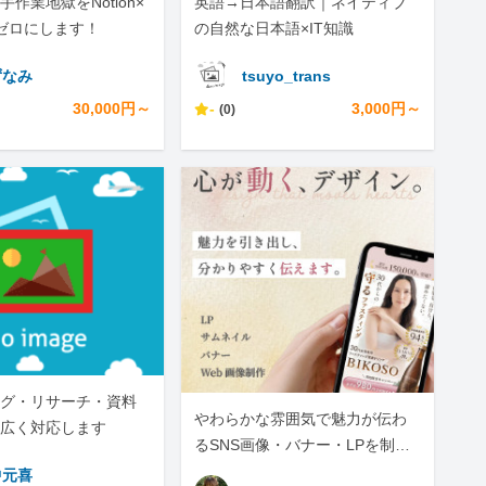
作業地獄をNotion×
英語→日本語翻訳｜ネイティブ
でゼロにします！
の自然な日本語×IT知識
ずなみ
tsuyo_trans
30,000円～
-
3,000円～
(0)
グ・リサーチ・資料
やわらかな雰囲気で魅力が伝わ
広く対応します
るSNS画像・バナー・LPを制作
します
中元喜