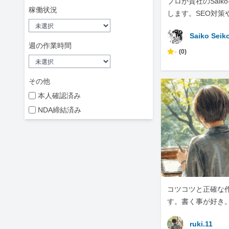
プロが貴社のSaiko
稼働状況
します。SEO対策
化は、ぜひ私にお
Saiko Seik
い。
週の作業時間
-
(0)
その他
本人確認済み
NDA締結済み
コツコツと正確な
す。書く事が好き
ruki.11