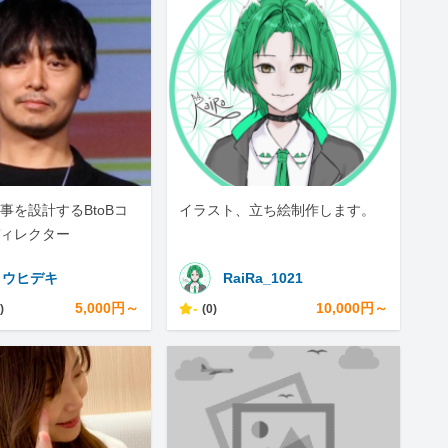
事を設計するBtoBコ
イラスト、立ち絵制作します。
ィレクター
トウヒデキ
RaiRa_1021
5,000円～
-
10,000円～
)
(0)