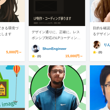
できる環境づ
目的を確認
デザイン通りに、正確に。レス
たします
るデザイン
ポンシブ対応のLPコーディング
承ります
り
ShunEngineer
5,000円～
-
(0)
-
15,000円～
(0)