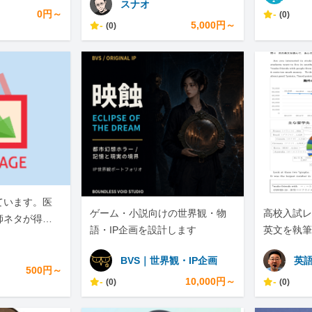
スナオ
0円～
-
(0)
-
5,000円～
(0)
ています。医
ゲーム・小説向けの世界観・物
高校入試レ
師ネタが得意
語・IP企画を設計します
英文を執筆
BVS｜世界観・IP企画
英
500円～
-
10,000円～
-
(0)
(0)