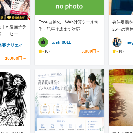
Excel自動化・Web計算ツール制
要件定義か
｜AI漫画チラ
作・記事作成まで対応
25年の実
成・コピー・S
toshi8811
meg
集客クリエイ
-
3,000円～
-
(0)
(0)
10,000円～