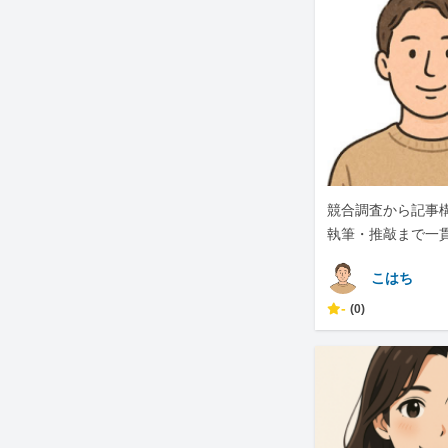
競合調査から記事
執筆・推敲まで一
対応します
こはち
-
(0)