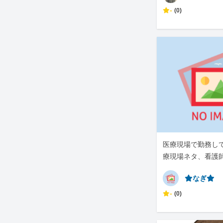
-
(0)
医療現場で勤務し
療現場ネタ、看護
です。
⭐︎なぎ⭐︎
-
(0)