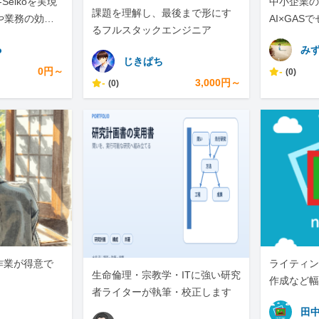
-Seikoを実現
中小企業の手
課題を理解し、最後まで形にす
や業務の効率
AI×GAS
るフルスタックエンジニア
任せくださ
o
み
じきぱち
0円～
-
(0)
-
3,000円～
(0)
作業が得意で
ライティン
生命倫理・宗教学・ITに強い研究
。
作成など幅
者ライターが執筆・校正します
田