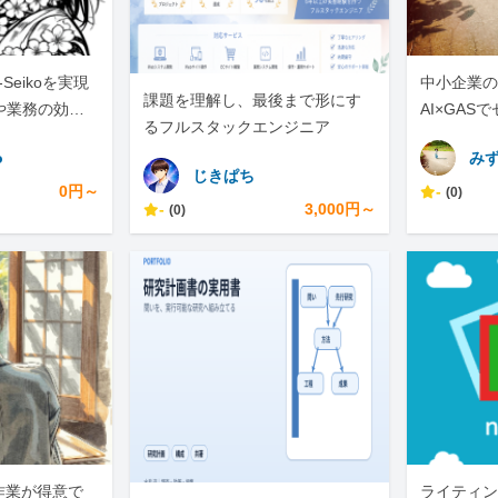
-Seikoを実現
中小企業の手
課題を理解し、最後まで形にす
や業務の効率
AI×GAS
るフルスタックエンジニア
任せくださ
o
み
じきぱち
0円～
-
(0)
-
3,000円～
(0)
作業が得意で
ライティン