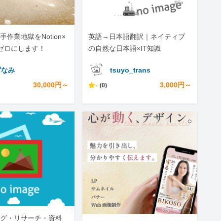
作業地獄をNotion×
英語→日本語翻訳｜ネイティブ
でゼロにします！
の自然な日本語×IT知識
ずなみ
tsuyo_trans
30,000円～
-
3,000円～
(0)
グ・リサーチ・資料