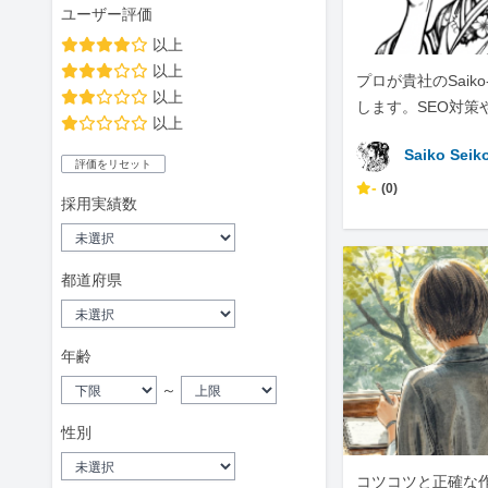
ユーザー評価
以上
以上
プロが貴社のSaiko
以上
します。SEO対策
以上
化は、ぜひ私にお
Saiko Seik
い。
評価をリセット
-
(0)
採用実績数
都道府県
年齢
～
性別
コツコツと正確な