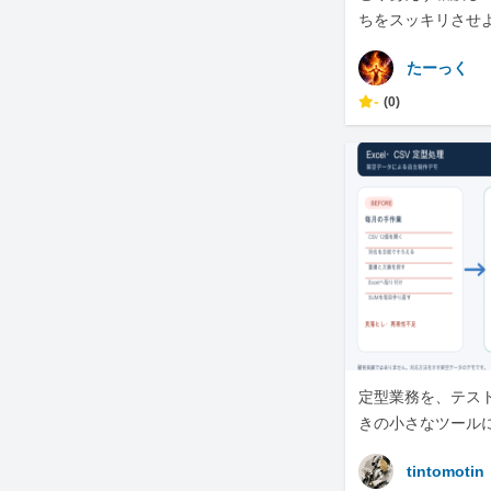
ちをスッキリさせ
たーっく
-
(0)
定型業務を、テス
きの小さなツール
tintomotin