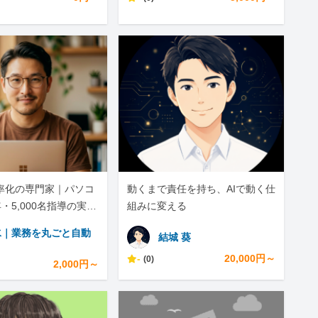
効率化の専門家｜パソコ
動くまで責任を持ち、AIで動く仕
・5,000名指導の実績
組みに変える
水｜業務を丸ごと自動
結城 葵
-
20,000円～
(0)
2,000円～