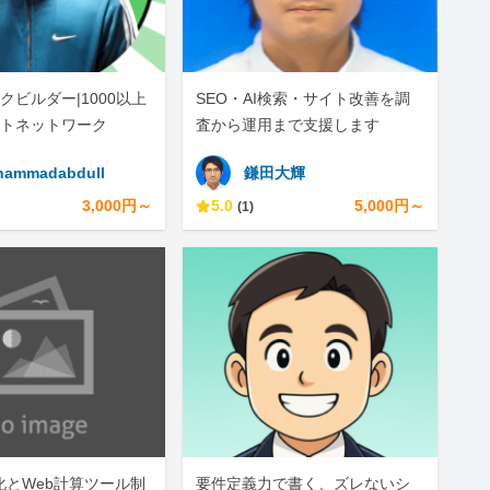
クビルダー|1000以上
SEO・AI検索・サイト改善を調
トネットワーク
査から運用まで支援します
ammadabdull
鎌田大輝
3,000円～
5.0
5,000円～
(1)
動化とWeb計算ツール制
要件定義力で書く、ズレないシ