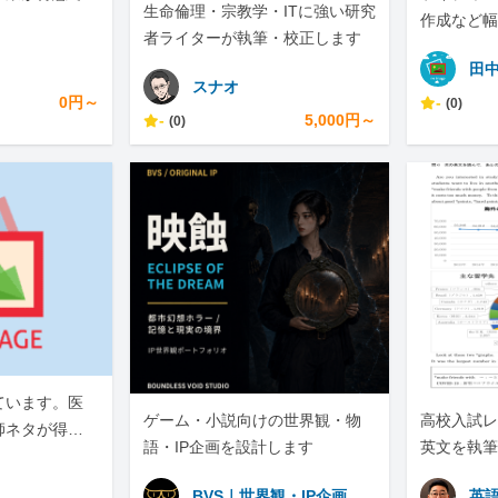
生命倫理・宗教学・ITに強い研究
。
作成など幅
者ライターが執筆・校正します
田
スナオ
0円～
-
(0)
-
5,000円～
(0)
ています。医
ゲーム・小説向けの世界観・物
高校入試レ
師ネタが得意
語・IP企画を設計します
英文を執筆
BVS｜世界観・IP企画
英