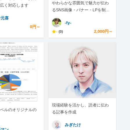
やわらかな雰囲気で魅力が伝わ
広く対応します
るSNS画像・バナー・LPを制作
します
中元喜
-fy-
0円～
-
2,000円～
(0)
現場経験を活かし、読者に伝わ
ベルのオリジナルの
る記事を作成
みぎたけ
語マン