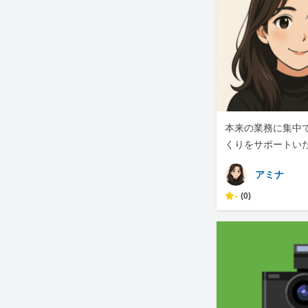
本来の業務に集中
くりをサポートい
アミナ
-
(0)