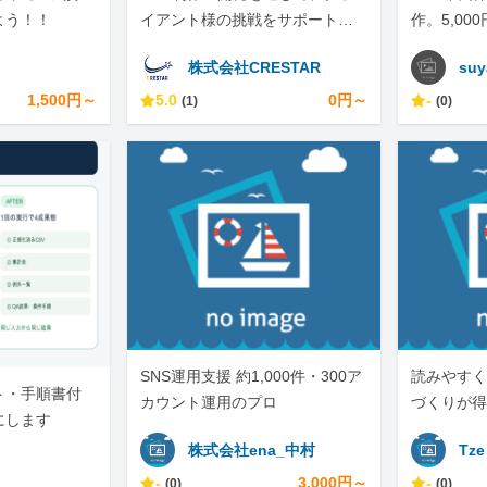
よう！！
イアント様の挑戦をサポートし
作。5,00
ています。
しテキスト
株式会社CRESTAR
suy
1,500円～
5.0
0円～
-
(1)
(0)
SNS運用支援 約1,000件・300ア
読みやすく
ト・手順書付
カウント運用のプロ
づくりが得
にします
株式会社ena_中村
Tze
-
3,000円～
-
(0)
(0)