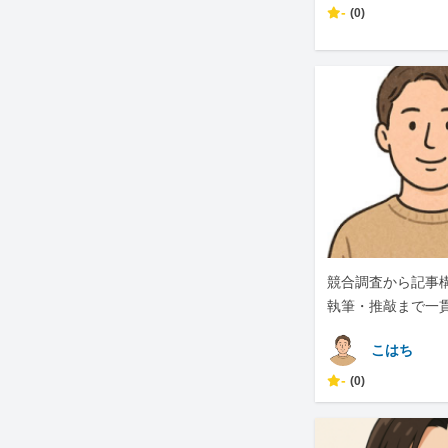
-
(0)
競合調査から記事
執筆・推敲まで一
対応します
こはち
-
(0)