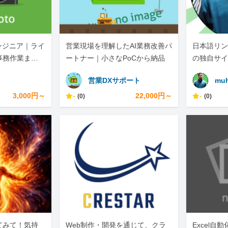
ンジニア｜ライ
営業現場を理解したAI業務改善パ
日本語リン
事務作業まで
ートナー｜小さなPoCから納品
の独自サイ
営業DXサポート
muh
3,000円～
-
22,000円～
-
(0)
(0)
てみて！気持
Web制作・開発を通じて、クラ
Excel自