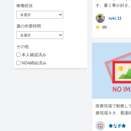
す。書く事が好き
稼働状況
ruki.11
週の作業時間
-
(0)
その他
本人確認済み
NDA締結済み
医療現場で勤務し
療現場ネタ、看護
です。
⭐︎なぎ⭐︎