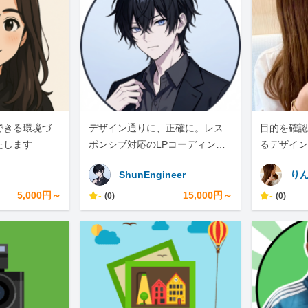
できる環境づ
デザイン通りに、正確に。レス
目的を確認
たします
ポンシブ対応のLPコーディング
るデザイン
承ります
ShunEngineer
り
5,000円～
-
15,000円～
-
(0)
(0)