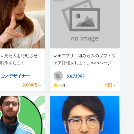
→見た人を行動させ
webアプリ、組み込みのソフトウ
制作をします
ェア評価をします。webページの
スクレイピングもします。
んご／デザイナー
のび1963
2,000円～
-
0円～
(0)