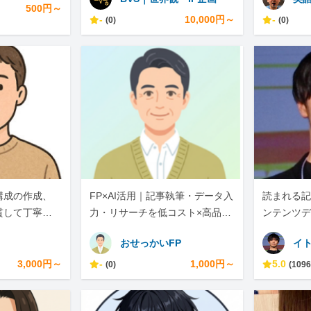
500円～
-
10,000円～
-
(0)
(0)
構成の作成、
FP×AI活用｜記事執筆・データ入
読まれる記
貫して丁寧に
力・リサーチを低コスト×高品質
ンテンツデ
で
おせっかいFP
イ
3,000円～
-
1,000円～
5.0
(0)
(1096