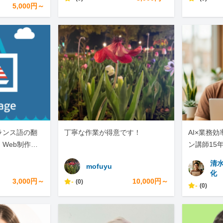
5,000円～
ランス語の翻
丁寧な作業が得意です！
AI×業務
Web制作・A
ン講師15年
す
で迅速対応
清
mofuyu
化
3,000円～
-
10,000円～
(0)
-
(0)