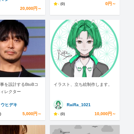
-
0円～
(0)
20,000円～
事を設計するBtoBコ
イラスト、立ち絵制作します。
ィレクター
トウヒデキ
RaiRa_1021
5,000円～
-
10,000円～
)
(0)