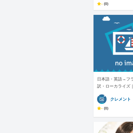
-
(0)
日本語・英語→フ
訳・ローカライズ｜
I自動化も対応しま
クレメント
-
(0)