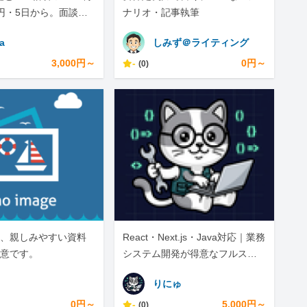
0円・5日から。面談な
ナリオ・記事執筆
完結
a
しみず＠ライティング
3,000円～
-
0円～
(0)
、親しみやすい資料
React・Next.js・Java対応｜業務
意です。
システム開発が得意なフルスタ
ックエンジニア
りにゅ
0円～
-
5,000円～
(0)