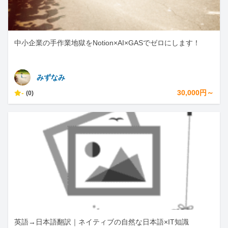
中小企業の手作業地獄をNotion×AI×GASでゼロにします！
みずなみ
-
30,000円～
(0)
英語→日本語翻訳｜ネイティブの自然な日本語×IT知識