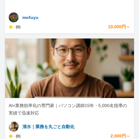
mofuyu
-
10,000円～
(0)
AI×業務効率化の専門家｜パソコン講師15年・5,000名指導の
実績で迅速対応
清水｜業務を丸ごと自動化
-
2,000円～
(0)