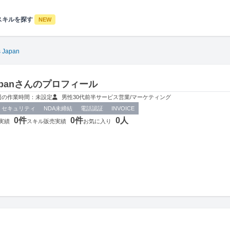
スキルを探す
NEW
 Japan
Japanさんのプロフィール
週の作業時間：未設定
男性
30代前半
サービス
営業/マーケティング
セキュリティ
NDA未締結
電話認証
INVOICE
0件
0件
0人
実績
スキル販売実績
お気に入り