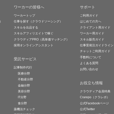
ワーカーの皆様へ
サポート
ワーカートップ
ご利用ガイド
）
仕事を探す（クラウドソーシング）
はじめての方へ
スキルを出品する
クライアント用ガイド
スキルアフィリエイトで稼ぐ
ワーカー用ガイド
クラウディアPRO（高単価マッチング）
スキル販売ガイド
採用オンラインアシスタント
仕事受発注ガイドライン
チャットご利用ガイド
手数料について
受託サービス
よくある質問
記事制作代行
お問い合わせ
医療分野
不動産分野
お役立ち情報
金融分野
美容分野
クラウディア会員特典
IT分野
Crarepo（クラレポ）
食分野
公式Facebookページ
薬機法チェック
公式Twitter