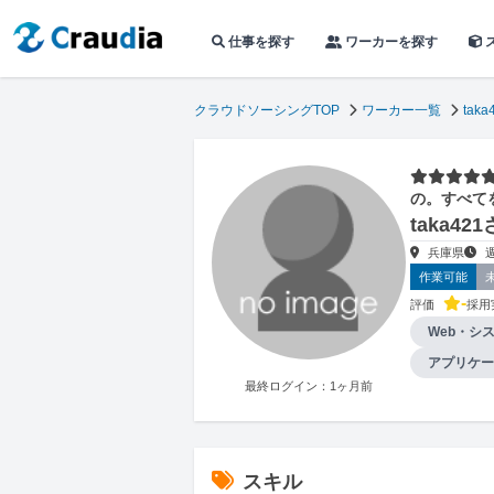
仕事を探す
ワーカーを探す
クラウドソーシングTOP
ワーカー一覧
taka
⭐⭐⭐⭐⭐
の。すべて
taka4
兵庫県
作業可能
-
評価
採用
Web・シ
アプリケー
最終ログイン：1ヶ月前
スキル