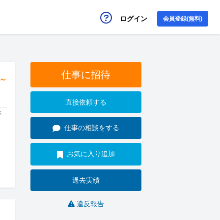
ログイン
会員登録(無料)
仕事に招待
円～
直接依頼する
ス
仕事の相談をする
お気に入り追加
過去実績
違反報告