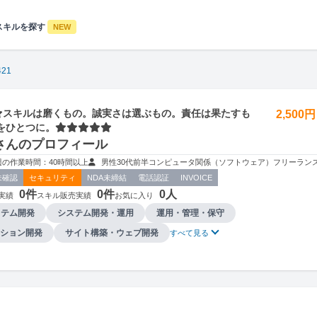
スキルを探す
NEW
421
スキルは磨くもの。誠実さは選ぶもの。責任は果たすも
2,500
をひとつに。⭐⭐⭐⭐⭐
21さんのプロフィール
週の作業時間：40時間以上
男性
30代前半
コンピュータ関係（ソフトウェア）
フリーラン
未確認
セキュリティ
NDA未締結
電話認証
INVOICE
0件
0件
0人
実績
スキル販売実績
お気に入り
ステム開発
システム開発・運用
運用・管理・保守
ション開発
サイト構築・ウェブ開発
すべて見る