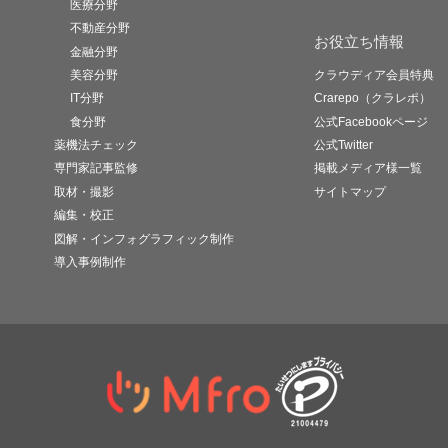
医療分野
不動産分野
お役立ち情報
金融分野
美容分野
クラウディア会員特典
IT分野
Crarepo（クラレポ）
食分野
公式Facebookページ
薬機法チェック
公式Twitter
専門家記事監修
掲載メディア様一覧
取材・撮影
サイトマップ
編集・校正
図解・インフォグラフィック制作
導入事例制作