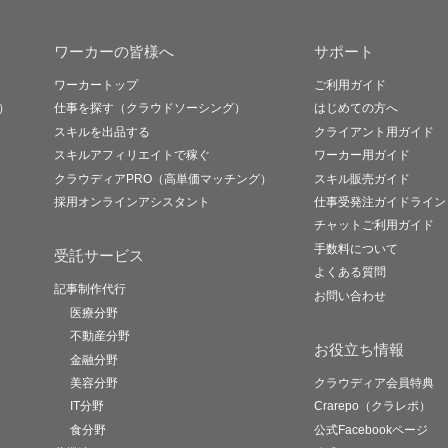
ワーカーの皆様へ
サポート
ワーカートップ
ご利用ガイド
）
仕事を探す（クラウドソーシング）
はじめての方へ
スキルを出品する
クライアント用ガイド
スキルアフィリエイトで稼ぐ
ワーカー用ガイド
クラウディアPRO（高単価マッチング）
スキル販売ガイド
採用オンラインアシスタント
仕事受発注ガイドライン
チャットご利用ガイド
手数料について
受託サービス
よくある質問
記事制作代行
お問い合わせ
医療分野
不動産分野
お役立ち情報
金融分野
美容分野
クラウディア会員特典
IT分野
Crarepo（クラレポ）
食分野
公式Facebookページ