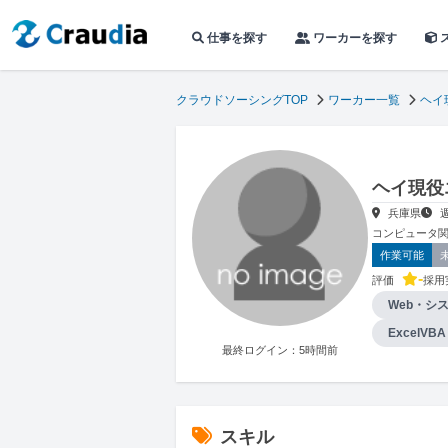
仕事を探す
ワーカーを探す
クラウドソーシングTOP
ワーカー一覧
ヘイ
ヘイ現役
兵庫県
コンピュータ
作業可能
-
評価
採用
Web・シ
ExcelV
最終ログイン：5時間前
スキル