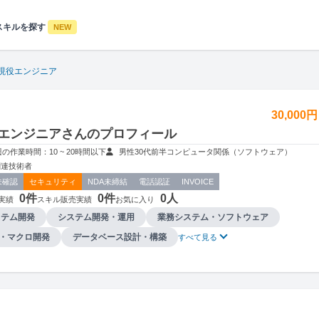
スキルを探す
NEW
現役エンジニア
30,000
エンジニアさんのプロフィール
週の作業時間：10 ~ 20時間以下
男性
30代前半
コンピュータ関係（ソフトウェア）
関連技術者
未確認
セキュリティ
NDA未締結
電話認証
INVOICE
0件
0件
0人
実績
スキル販売実績
お気に入り
ステム開発
システム開発・運用
業務システム・ソフトウェア
BA・マクロ開発
データベース設計・構築
すべて見る