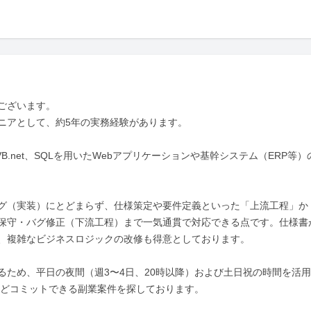
ざいます。

ニアとして、約5年の実務経験があります。

a、VB.net、SQLを用いたWebアプリケーションや基幹システム（ERP等）
グ（実装）にとどまらず、仕様策定や要件定義といった「上流工程」か
保守・バグ修正（下流工程）まで一気通貫で対応できる点です。仕様書
、複雑なビジネスロジックの改修も得意としております。

るため、平日の夜間（週3〜4日、20時以降）および土日祝の時間を活用
ほどコミットできる副業案件を探しております。
