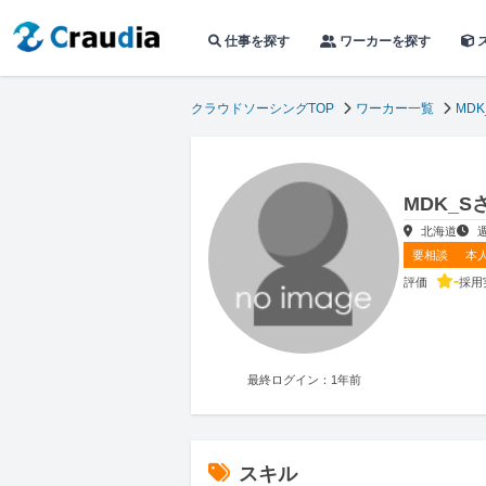
仕事を探す
ワーカーを探す
クラウドソーシングTOP
ワーカー一覧
MDK
MDK_
北海道
要相談
本
-
評価
採用
最終ログイン：1年前
スキル