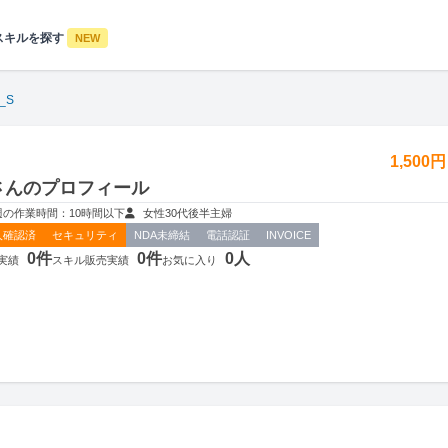
スキルを探す
NEW
_S
1,500
Sさんのプロフィール
週の作業時間：10時間以下
女性
30代後半
主婦
人確認済
セキュリティ
NDA未締結
電話認証
INVOICE
0件
0件
0人
実績
スキル販売実績
お気に入り