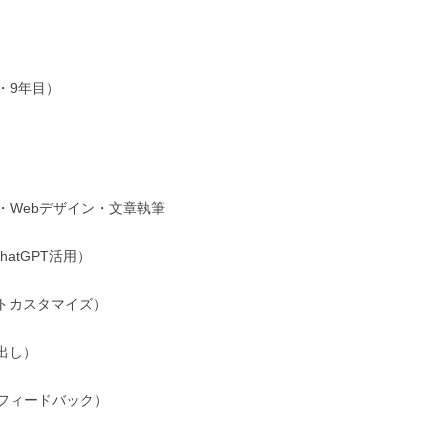
9年目）

Webデザイン・文章執筆

atGPT活用）

トカスタマイズ）

出し）

フィードバック）
