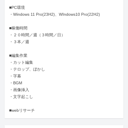
■PC環境

・Windows 11 Pro(23H2)、WIndows10 Pro(22H2)

■稼働時間

・２０時間／週（３時間／日）

・３本／週

■編集作業

・カット編集

・テロップ、ぼかし

・字幕

・BGM

・画像挿入

・文字起こし

■webリサーチ