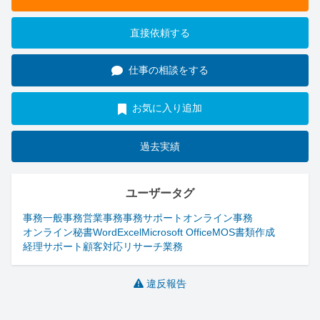
直接依頼する
仕事の相談をする
お気に入り追加
過去実績
ユーザータグ
事務
一般事務
営業事務
事務サポート
オンライン事務
オンライン秘書
Word
Excel
Microsoft Office
MOS
書類作成
経理サポート
顧客対応
リサーチ業務
違反報告