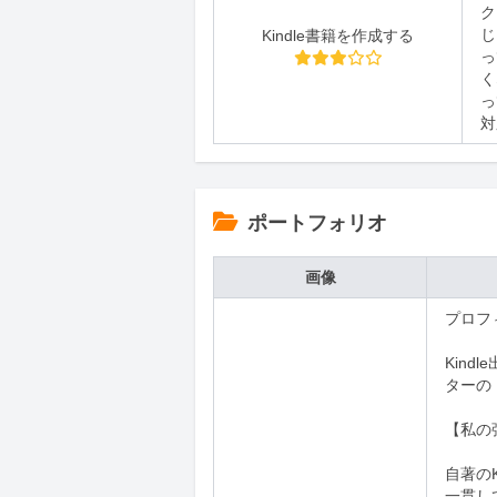
ク
じ
Kindle書籍を作成する
っ
く
っ
対
ポートフォリオ
画像
プロフ
Kin
ターの
​【私の
自著の
一貫し