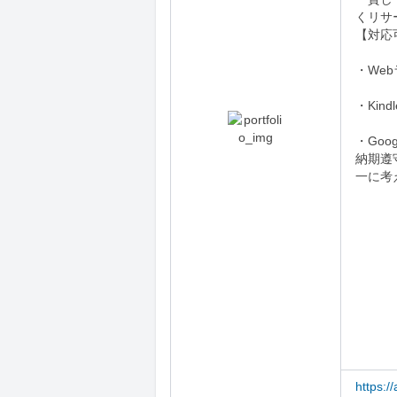
くリサ
【対応
・We
・Kin
・Go
納期遵
一に考
https:/