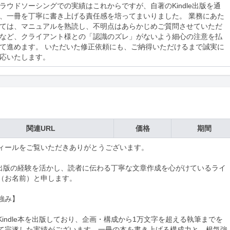
ラウドソーシングでの実績はこれからですが、自著のKindle出版を通
、一冊を丁寧に書き上げる責任感を培ってまいりました。 業務にあた
ては、マニュアルを熟読し、不明点はあらかじめご質問させていただ
など、クライアント様との「認識のズレ」がないよう細心の注意を払
て進めます。 いただいた修正依頼にも、ご納得いただけるまで誠実に
応いたします。
関連URL
価格
期間
ィールをご覧いただきありがとうございます。

dle出版の経験を活かし、読者に伝わる丁寧な文章作成を心がけているライ
（お名前）と申します。

強み】

Kindle本を出版しており、企画・構成から1万文字を超える執筆までを
て完遂した実績がございます。一冊の本を書き上げる構成力と、根気強