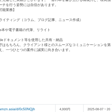
ーチを行う姿勢には自信があります。

可能業務】

bライティング（コラム、ブログ記事、ニュース作成）

dle本や電子書籍の代筆、リライト

ogleドキュメント等を使用した共有・納品

守はもちろん、クライアント様とのスムーズなコミュニケーションを第
え、一つひとつの案件に誠実に向き合います。

/amzn.asia/d/0c50NQjh
4,000円
2025-08-07 ~ 20