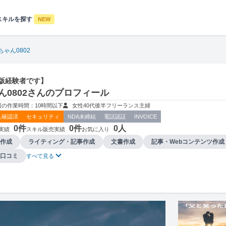
スキルを探す
NEW
ちゃん0802
e出版経験者です】
ん0802さんのプロフィール
週の作業時間：10時間以下
女性
40代後半
フリーランス
主婦
人確認済
セキュリティ
NDA未締結
電話認証
INVOICE
0件
0件
0人
実績
スキル販売実績
お気に入り
作成
ライティング・記事作成
文書作成
記事・Webコンテンツ作成
口コミ
すべて見る