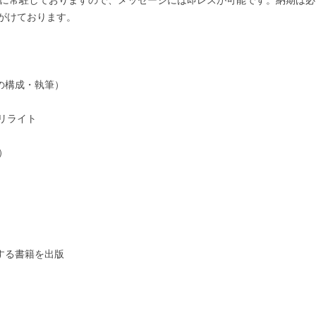
k）の前に常駐しておりますので、メッセージには即レスが可能です。納期は
がけております。

の構成・執筆）

ライト



する書籍を出版
