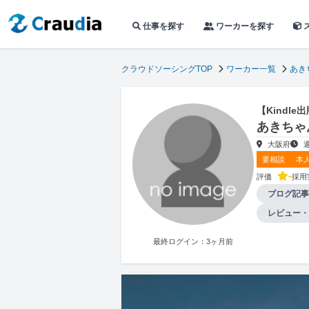
仕事を探す
ワーカーを探す
クラウドソーシングTOP
ワーカー一覧
あき
【Kindl
あきちゃ
大阪府
要相談
本
-
評価
採用
ブログ記事
レビュー・
最終ログイン：3ヶ月前