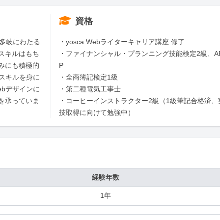
資格
、多岐にわたる
・yosca Webライターキャリア講座 修了

スキルはもち
・ファイナンシャル・プランニング技能検定2級、A
みにも積極的
P

なスキルを身に
・全商簿記検定1級

ebデザインに
・第二種電気工事士

を承っていま
・コーヒーインストラクター2級（1級筆記合格済、
技取得に向けて勉強中）
経験年数
1年