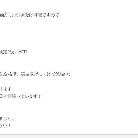
極的にお引き受け可能ですので、

2級、AFP

記合格済、実技取得に向けて勉強中）

ます。

日々頑張っています！

した。

さい！