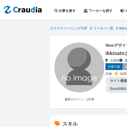
仕事を探す
ワーカーを探す
クラウドソーシングTOP
ワーカー一覧
ikkis
Webデザ
ikkis
京都府
作業可能
-
評価
採用
サイト構築
ExcelV
最終ログイン：1年前
スキル