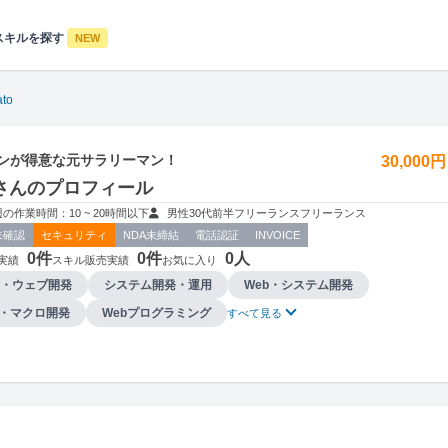
スキルを探す
NEW
ato
インが得意な元サラリーマン！
30,000
atoさんのプロフィール
週の作業時間：10 ~ 20時間以下
男性
30代前半
フリーランス
フリーランス
未確認
セキュリティ
NDA未締結
電話認証
INVOICE
0件
0件
0人
実績
スキル販売実績
お気に入り
・ウェブ開発
システム開発・運用
Web・システム開発
BA・マクロ開発
Webプログラミング
すべて見る