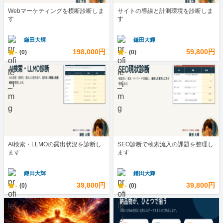
Webマーケティングを横断診断しま
サイトの導線と計測環境を診断しま
す
す
鎌田大輝
鎌田大輝
-
198,000円
-
59,800円
(0)
(0)
AI検索・LLMOの露出状況を診断し
SEO診断で検索流入の課題を整理し
ます
ます
鎌田大輝
鎌田大輝
-
39,800円
-
39,800円
(0)
(0)