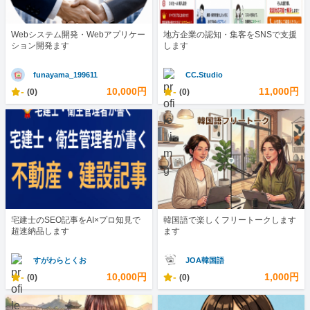
Webシステム開発・Webアプリケー
地方企業の認知・集客をSNSで支援
ション開発ます
します
funayama_199611
CC.Studio
-
10,000円
-
11,000円
(0)
(0)
宅建士のSEO記事をAI×プロ知見で
韓国語で楽しくフリートークします
超速納品します
ます
すがわらとくお
JOA韓国語
-
10,000円
-
1,000円
(0)
(0)