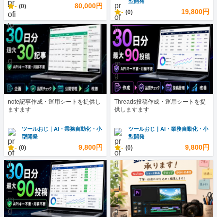
型開発
-
80,000円
(0)
-
19,800円
(0)
note記事作成・運用シートを提供し
Threads投稿作成・運用シートを提
ますます
供しますます
ツールおじ｜AI・業務自動化・小
ツールおじ｜AI・業務自動化・小
型開発
型開発
-
9,800円
-
9,800円
(0)
(0)