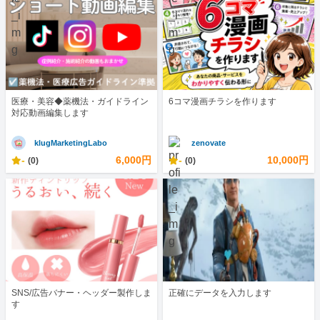
医療・美容◆薬機法・ガイドライン
6コマ漫画チラシを作ります
対応動画編集します
klugMarketingLabo
zenovate
-
6,000円
-
10,000円
(0)
(0)
SNS/広告バナー・ヘッダー製作しま
正確にデータを入力します
す