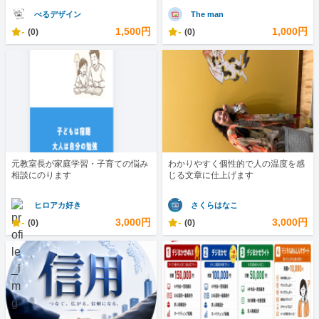
べるデザイン
The man
-
1,500円
-
1,000円
(0)
(0)
元教室長が家庭学習・子育ての悩み
わかりやすく個性的で人の温度を感
相談にのります
じる文章に仕上げます
ヒロアカ好き
さくらはなこ
-
3,000円
-
3,000円
(0)
(0)