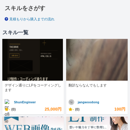
スキルをさがす
見積もりから購入までの流れ
スキル一覧
デザイン通りにLPをコーディングし
翻訳ならなんでもします
ます
ShunEngineer
jangwoodong
-
25,000円
-
100円
(0)
(0)