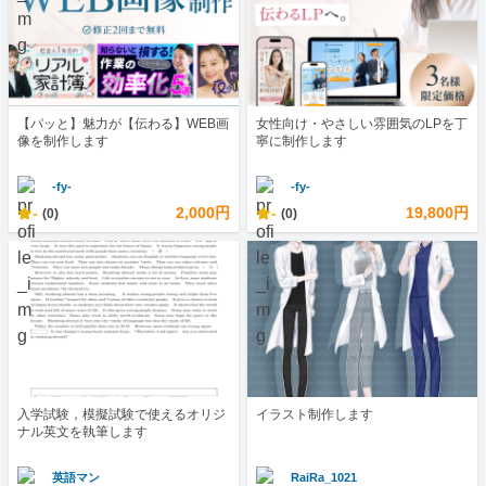
【パッと】魅力が【伝わる】WEB画
女性向け・やさしい雰囲気のLPを丁
像を制作します
寧に制作します
-fy-
-fy-
-
2,000円
-
19,800円
(0)
(0)
入学試験，模擬試験で使えるオリジ
イラスト制作します
ナル英文を執筆します
英語マン
RaiRa_1021