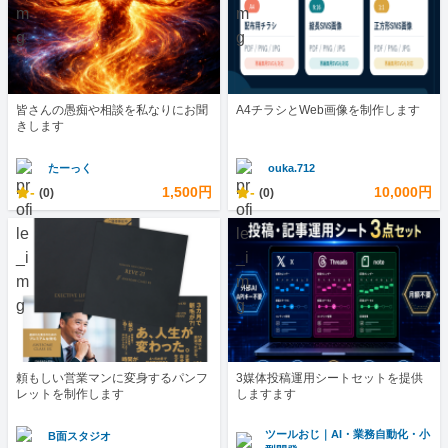
皆さんの愚痴や相談を私なりにお聞
A4チラシとWeb画像を制作します
きします
たーっく
ouka.712
-
1,500円
-
10,000円
(0)
(0)
頼もしい営業マンに変身するパンフ
3媒体投稿運用シートセットを提供
レットを制作します
しますます
ツールおじ｜AI・業務自動化・小
B面スタジオ