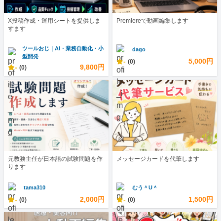
X投稿作成・運用シートを提供しま
Premiereで動画編集します
すます
ツールおじ｜AI・業務自動化・小
dago
型開発
-
5,000円
(0)
-
9,800円
(0)
元教務主任が日本語の試験問題を作
メッセージカードを代筆します
ります
tama310
むう＾U＾
-
2,000円
-
1,500円
(0)
(0)