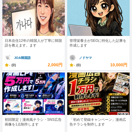
日本在住12年の韓国人が丁寧に韓国
管理栄養士がSEOに特化した記事を
語を教えます。ます
作成します
JOA韓国語
ノドヤマ
-
2,000円
-
10,000円
(0)
(0)
初回限定｜漫画風チラシ・SNS広告
「初めて登録キャンペーン」漫画広
画像を1点制作します
告チラシを制作します